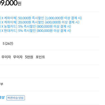
09,000
원
적립금 3% 페이백
시스코 스위칭허브
누적 금액 별
적립금 페이백!
X 계좌이체] 50,000원 즉시할인 (1,000,000원 이상 결제 시)
X 계좌이체] 20,000원 즉시할인 (600,000원 이상 결제 시)
Dell 구매왕
X 농협카드] 5% 즉시할인 (800,000원 이상 결제 시)
상품권 30만원
X 현대카드] 5% 즉시할인 (800,000원 이상 결제 시)
삼성모니터 여름맞이
특별 할인 이벤트
한단계 더 진화한
5 (26건)
HAF II 500
AI 업무환경 완성
HP 워크스테이션
무이자
무이자
5만원
포인트
여름맞이 사은품
HP 프로데스크 4
모든 것을 하나로
HP올인원 단독특가
네트워크 자재
혜택 PACK
할부
Dell 구매 찬스
프로 에센셜
출발
빠른배송 방법