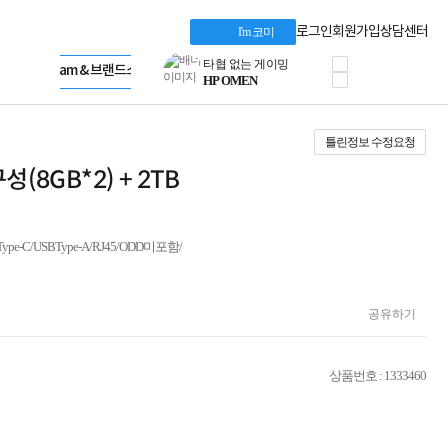
혜택 PACK
Dell 구매 찬스
Apple 기업전용관
로그인
회원가입
상담센터
I'm 코미
프로 에센셜
HP 브랜드스토어
타협 없는 게이밍
LG gram & 브랜드스토어
공식
HP OMEN
Microsoft 브랜드스토어
로지텍
AMD 브랜드스토어
정품 캠페인
Intel 브랜드스토어
틀린정보 수정요청
삼성 키보드&마우스
RAZER 브랜드스토어
10% 쿠폰 할인
Apple 기업전용관
성(8GB*2) + 2TB
케이블메이트 3분기
케이블 전설이 되다
야식까지 책임진다!
승리를 부르는 오멘
pe-C/USBType-A/RJ45/ODD미포함/
ASUS ROG
20주년 한정판
AMD로 시작하는
공유하기
스마트 오피스환경
AI비즈니스 노트북
HP엘리트북/프로북
상품번호 : 1333460
비즈니스 강자
HP 프로북 4
리뷰 Npay 증정
MSI 공유기