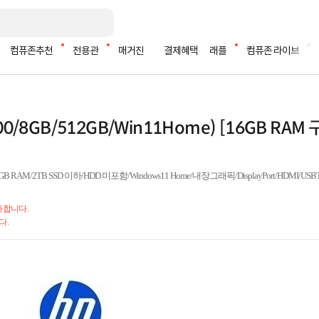
컴퓨존추천
전용관
매거진
결제혜택
래플
컴퓨존 라이브
00/8GB/512GB/Win11Home) [16GB RAM 구
M/2TB SSD 이하/HDD 미포함/Windows11 Home/내장그래픽/DisplayPort/HDMI/USBTy
가합니다.
다.