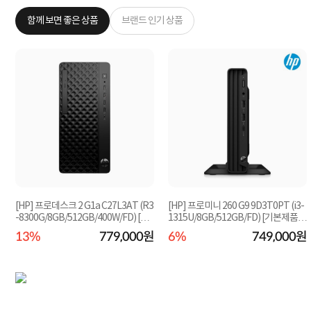
함께 보면 좋은 상품
브랜드 인기 상품
5
[HP] 프로데스크 2 G1a C27L3AT (R3
[HP] 프로미니 260 G9 9D3T0PT (i3-
-8300G/8GB/512GB/400W/FD) [기
1315U/8GB/512GB/FD) [기본제품]
본제품]★오직 컴...
★오직 컴퓨존에...
원
13%
779,000원
6%
749,000원