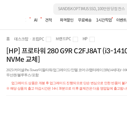
조립PC
AI
견적
파격할인
무료배송
1시간픽업
이벤트
홈
브랜드PC
HP
데스크탑ㆍ조립PC
[HP] 프로타워 280 G9R C2FJ8AT (i3-141
NVMe 교체]
2025/커머셜/Pro Tower/미들타워/업그레이드/인텔 코어 i3/랩터레이크R(14세대)/~16GB RA
무선랜/블루투스/포함
업그레이드 상품은 개봉 후 업그레이드 진행되므로 단순 변심으로 인한 반품이 불
※ 해당 상품의 출고 마감시간은 14시 30분으로 이후 결제건은 다음 영업일에 출고됩니