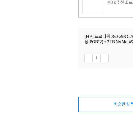
MD's 추천 소
[HP] 프로타워 280 G9R C2F
성(8GB*2) + 2TB NVMe 
비슷한 상