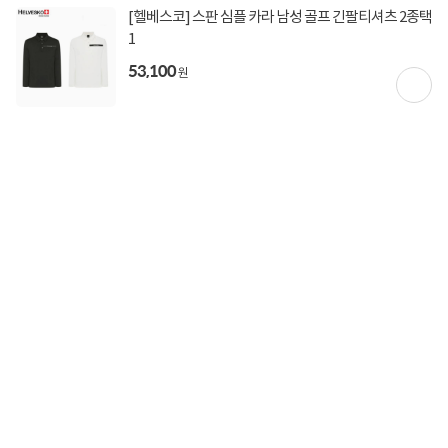
[헬베스코] 스판 심플 카라 남성 골프 긴팔티셔츠 2종택
1
53,100
상세정보를
확대
해서 볼 수 있습니다.
원