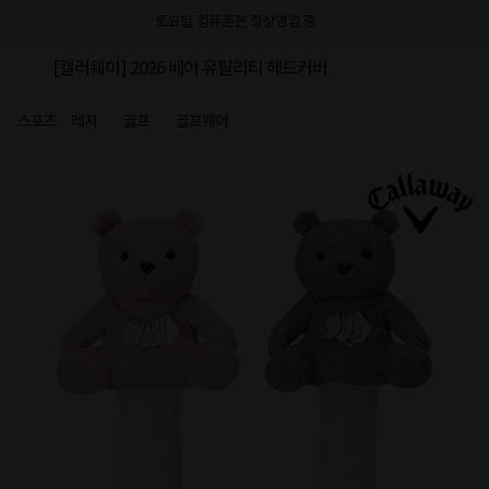
토요일 컴퓨존은 정상영업 중
[캘러웨이] 2026 베어 유틸리티 헤드커버
스포츠ㆍ레저
골프
골프웨어