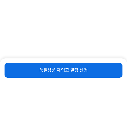
[adidas] 아디다스 SS 크로스해치 남성
[adidas] 아디다스 KR 코어 폴로 남성
골프바지 HA6212 HA...
반팔티셔츠 HS9050 H...
8%
130,800
8%
65,900
원
원
비슷한 상품
재입고 알림 신청
품절상품 재입고 알림 신청
연관상품 더보기
같은 브랜드의 인기상품이에요