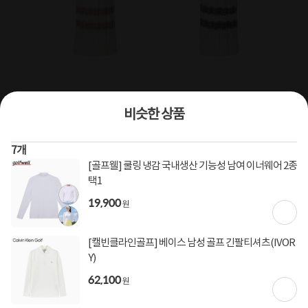
상품번호
1333485
비슷한 상품
[캘러웨이] 2026 베어 유틸리티 헤드커버
7
개
[골프웰] 쿨링 냉감 국내생산 기능성 남여 이너웨어 2종
callaway,헤드커버,headcover,클럽커버,골프채커버
택1
0
건
지금 후기쓰면 적립금 2배!
19,900
원
77,500
원
[캘빈클라인골프] 베이스 남성 골프 긴팔티셔츠(IVOR
Y)
[토스페이 X 계좌이체] 50,000원 즉시할인
할인혜택
62,100
(1,000,000원 이상 결제 시)
원
[토스페이 X 계좌이체] 20,000원 즉시할인
(600,000원 이상 결제 시)