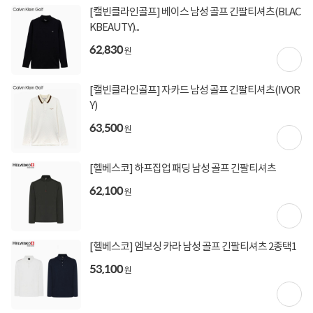
[캘빈클라인골프] 베이스 남성 골프 긴팔티셔츠(BLAC
[토스페이 X 농협카드] 5% 즉시할인 (800,000원 이
상 결제 시)
KBEAUTY)...
[토스페이 X 현대카드] 5% 즉시할인 (800,000원 이
62,830
상 결제 시)
원
무이자 할부혜택
[캘빈클라인골프] 자카드 남성 골프 긴팔티셔츠(IVOR
결제혜택
5만원
5%
포인트
Y)
160원 적립
63,500
적립금
원
10월 03일
입고일
[헬베스코] 하프집업 패딩 남성 골프 긴팔티셔츠
62,100
원
업체직배송
배송정보
3,000원 (1박스)
배송비
9,999,999원 이상 구매시 무료
[헬베스코] 엠보싱 카라 남성 골프 긴팔티셔츠 2종택1
(제주,도서/산간 지역 추가비용)
53,100
원
상세정보
구매후기(
0
)
Q&A(
0
)