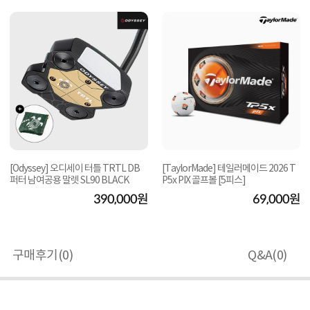
[Odyssey] 오디세이 터틀 TRTL DB
[TaylorMade] 테일러메이드 2026 T
퍼터 남여공용 말렛 SL90 BLACK
P5x PIX 골프볼 [5피스]
390,000원
69,000원
구매후기(
0
)
Q&A(
0
)