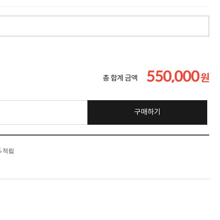
550,000
원
총 합계 금액
구매하기
% 적립