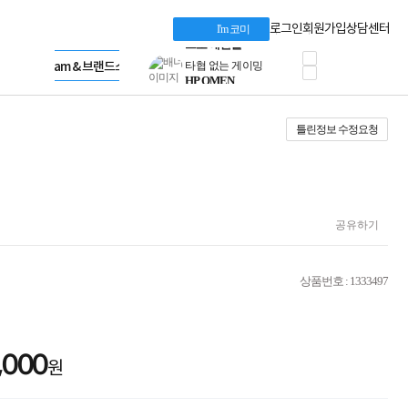
혜택 PACK
Dell 구매 찬스
Apple 기업전용관
로그인
회원가입
상담센터
I'm 코미
프로 에센셜
HP 브랜드스토어
타협 없는 게이밍
LG gram & 브랜드스토어
공식
HP OMEN
Microsoft 브랜드스토어
로지텍
AMD 브랜드스토어
정품 캠페인
Intel 브랜드스토어
틀린정보 수정요청
삼성 키보드&마우스
RAZER 브랜드스토어
10% 쿠폰 할인
Apple 기업전용관
케이블메이트 3분기
케이블 전설이 되다
야식까지 책임진다!
승리를 부르는 오멘
공유하기
ASUS ROG
20주년 한정판
AMD로 시작하는
상품번호 : 1333497
스마트 오피스환경
AI비즈니스 노트북
HP엘리트북/프로북
비즈니스 강자
,000
HP 프로북 4
원
리뷰 Npay 증정
MSI 공유기