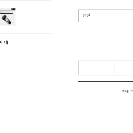
옵션
매 시)
최대 3