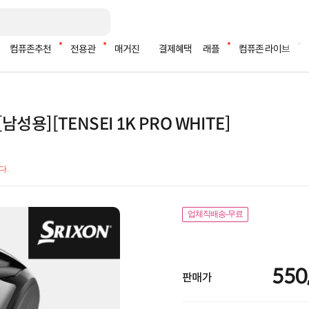
컴퓨존추천
전용관
매거진
결제혜택
래플
컴퓨존 라이브
남성용][TENSEI 1K PRO WHITE]
다.
업체직배송-무료
550
판매가