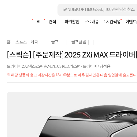
조립PC
AI
견적
파격할인
무료배송
1시간픽업
이벤트
홈
골프
골프클럽
스포츠ㆍ레저
[스릭슨] [주문제작]2025 ZXi MAX 드라이버[
드라이버,ZXi 맥스,스릭슨,VENTUS RED,커스텀 / 드라이버 / 남성용
※ 해당 상품의 출고 마감시간은 13시 00분으로 이후 결제건은 다음 영업일에 출고됩니