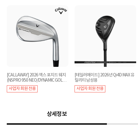
[CALLAWAY] 2026 엑스 포지드 웨지
[테일러메이드] 2026년 Qi4D MAX 유
(NSPRO 950 NEO/DYNAMIC GOLD) /
틸리티 남성용
X FORGED
원
사업자 회원 전용
사업자 회원 전용
상세정보