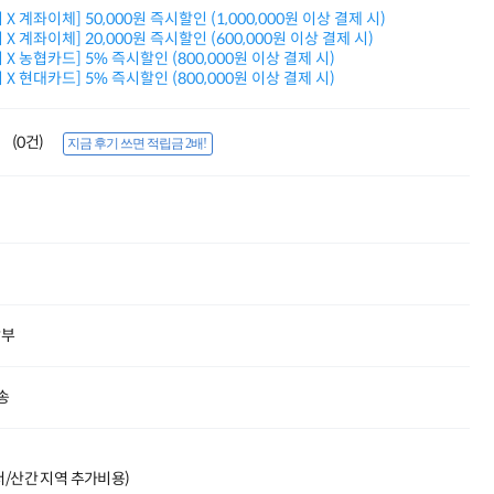
적립금 3% 페이백
X 계좌이체] 50,000원 즉시할인 (1,000,000원 이상 결제 시)
시스코 스위칭허브
X 계좌이체] 20,000원 즉시할인 (600,000원 이상 결제 시)
X 농협카드] 5% 즉시할인 (800,000원 이상 결제 시)
누적 금액 별
X 현대카드] 5% 즉시할인 (800,000원 이상 결제 시)
적립금 페이백!
Dell 구매왕
상품권 30만원
(0건)
지금 후기 쓰면 적립금 2배!
삼성모니터 여름맞이
특별 할인 이벤트
한단계 더 진화한
HAF II 500
AI 업무환경 완성
HP 워크스테이션
여름맞이 사은품
HP 프로데스크 4
모든 것을 하나로
할부
HP올인원 단독특가
네트워크 자재
혜택 PACK
송
Dell 구매 찬스
프로 에센셜
도서/산간 지역 추가비용)