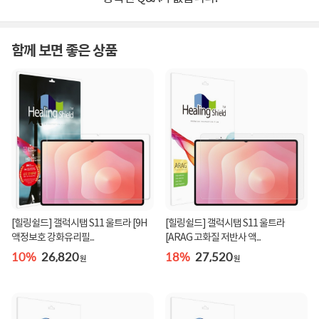
함께 보면 좋은 상품
[힐링쉴드] 갤럭시탭 S11 울트라 [9H
[힐링쉴드] 갤럭시탭 S11 울트라
액정보호 강화유리필...
[ARAG 고화질 저반사 액...
10%
26,820
18%
27,520
원
원