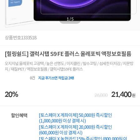
1
/
5
상품번호
1333518
[힐링쉴드] 갤럭시탭 S9 FE 플러스 올레포빅 액정보호필름
오지지널 올레포빅 고광택 / 높은 선명도 / 이지클린 / 발수코팅 / 섬세한 터치감 / 지문방
지 / 재질:PET / 액정보호필름 / 갤럭시탭S9 FE 플러스
0
건
지금 후기쓰면 적립금 2배!
20%
21,400
26,800
원
[토스페이 X 계좌이체] 50,000원 즉시할인
할인혜택
(1,000,000원 이상 결제 시)
[토스페이 X 계좌이체] 20,000원 즉시할인
(600,000원 이상 결제 시)
[토스페이 X 농협카드] 5% 즉시할인 (800,000원 이