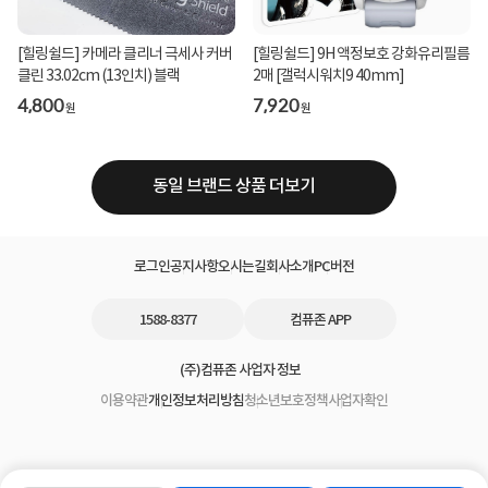
[힐링쉴드] 카메라 클리너 극세사 커버
[힐링쉴드] 9H 액정보호 강화유리필름
클린 33.02cm (13인치) 블랙
2매 [갤럭시워치9 40mm]
4,800
7,920
원
원
동일 브랜드 상품 더보기
로그인
공지사항
오시는길
회사소개
PC버전
1588-8377
컴퓨존 APP
(주)컴퓨존 사업자 정보
이용약관
개인정보처리방침
청소년보호정책
사업자확인