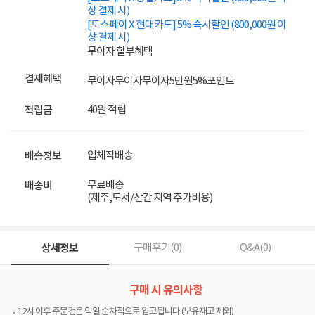
상 결제 시)
[토스페이 X 현대카드] 5% 즉시할인 (800,000원 이
상 결제 시)
무이자 할부혜택
결제혜택
무이자
무이자
무이자
5만원
5%
포인트
40원 적립
적립금
업체직배송
배송정보
무료배송
배송비
(제주,도서/산간 지역 추가비용)
상세정보
구매후기(
0
)
Q&A(
0
)
구매 시 유의사항
12시 이후 주문건은 익일 순차적으로 입고됩니다.(보유재고 제외)