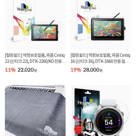
[힐링쉴드] 액정보호필름, 와콤 Cintiq
[힐링쉴드] 액정보호필름, 와콤 Cintiq
22 (신티크 22), DTK-2260/KO 전용
16 (신티크 16), DTK-1660 전용 필름,
필름, 힐...
힐링쉴...
11%
22,020
19%
28,000
원
원