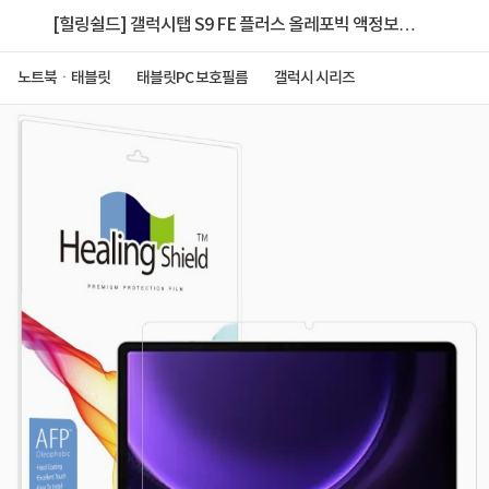
[힐링쉴드] 갤럭시탭 S9 FE 플러스 올레포빅 액정보호
필름
노트북ㆍ태블릿
태블릿PC 보호필름
갤럭시 시리즈