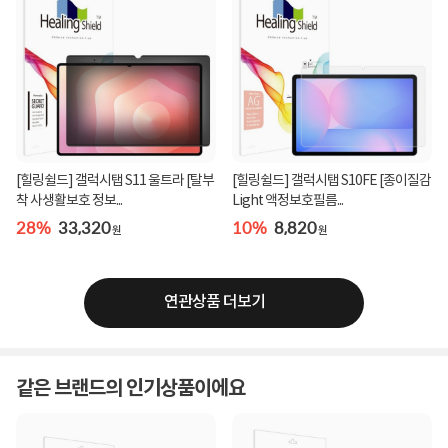
[힐링쉴드] 갤럭시탭 S11 울트라 [탈부
[힐링쉴드] 갤럭시탭 S10FE [종이질감
착 사생활보호 정보...
Light 액정보호필름...
28%
33,320
10%
8,820
원
원
연관상품 더보기
같은 브랜드의 인기상품이에요