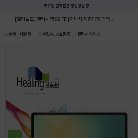
토요일 컴퓨존은 정상영업 중
[힐링쉴드] 갤럭시탭 S9 FE [저반사 지문방지 액정보
호필름]
노트북ㆍ태블릿
태블릿PC 보호필름
갤럭시 시리즈