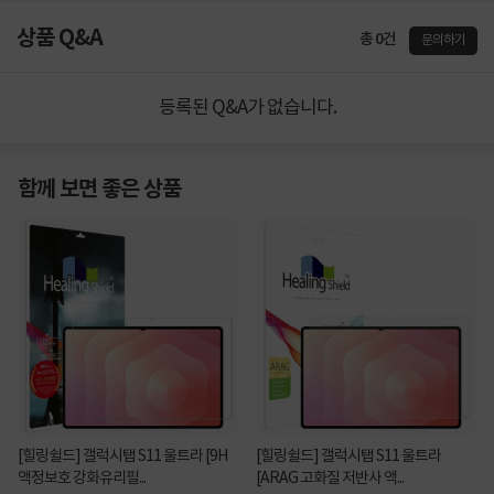
상품 Q&A
총 0건
문의하기
등록된 Q&A가 없습니다.
함께 보면 좋은 상품
[힐링쉴드] 갤럭시탭 S11 울트라 [9H
[힐링쉴드] 갤럭시탭 S11 울트라
액정보호 강화유리필...
[ARAG 고화질 저반사 액...