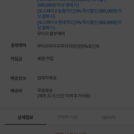
(600,000원 이상 결제 시)
[토스페이 X 농협카드] 5% 즉시할인 (800,000원 이
상 결제 시)
[토스페이 X 현대카드] 5% 즉시할인 (800,000원 이
상 결제 시)
무이자 할부혜택
결제혜택
무이자
무이자
무이자
5만원
5%
포인트
40원 적립
적립금
업체직배송
배송정보
무료배송
배송비
(제주,도서/산간 지역 추가비용)
상세정보
구매후기(
0
)
Q&A(
0
)