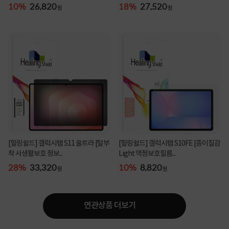
10%
26,820
18%
27,520
원
원
[힐링쉴드] 갤럭시탭 S11 울트라 [탈부
[힐링쉴드] 갤럭시탭 S10FE [종이질감
착 사생활보호 정보...
Light 액정보호필름...
28%
33,320
10%
8,820
원
원
연관상품 더보기