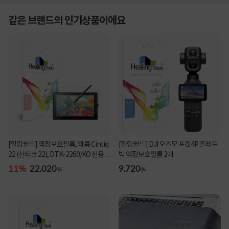
같은 브랜드의 인기상품이에요
[힐링쉴드] 액정보호필름, 와콤 Cintiq
[힐링쉴드] DJI 오즈모 포켓4P 올레포
22 (신티크 22), DTK-2260/KO 전용
빅 액정보호필름 2매
필름, 힐...
11%
22,020
9,720
원
원