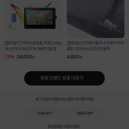
[힐링쉴드] 액정보호필름, 와콤 Cintiq
[힐링쉴드] 카메라 클리너 극세사 커버
16 (신티크 16), DTK-1660 전용 필름,
클린 33.02cm (13인치) 블랙
힐링쉴...
19%
28,000
4,800
원
원
동일 브랜드 상품 더보기
로그인
공지사항
오시는길
회사소개
PC버전
1588-8377
컴퓨존 APP
(주)컴퓨존 사업자 정보