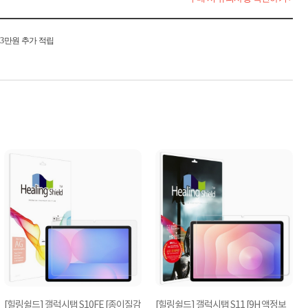
시 3만원 추가 적립
[힐링쉴드] 갤럭시탭 S10FE [종이질감
[힐링쉴드] 갤럭시탭 S11 [9H 액정보