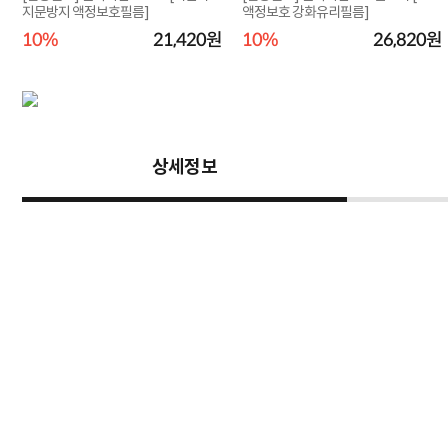
지문방지 액정보호필름]
액정보호 강화유리필름]
원
10%
21,420원
10%
26,820원
상세정보