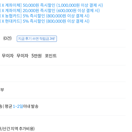
적립금 3% 페이백
X 계좌이체] 50,000원 즉시할인 (1,000,000원 이상 결제 시)
시스코 스위칭허브
X 계좌이체] 20,000원 즉시할인 (600,000원 이상 결제 시)
X 농협카드] 5% 즉시할인 (800,000원 이상 결제 시)
누적 금액 별
X 현대카드] 5% 즉시할인 (800,000원 이상 결제 시)
적립금 페이백!
Dell 구매왕
상품권 30만원
(0건)
지금 후기 쓰면 적립금 2배!
삼성모니터 여름맞이
특별 할인 이벤트
한단계 더 진화한
무이자
무이자
5만원
포인트
HAF II 500
AI 업무환경 완성
HP 워크스테이션
여름맞이 사은품
HP 프로데스크 4
모든 것을 하나로
할부
HP올인원 단독특가
네트워크 자재
혜택 PACK
 | 평균
1~2일
이내 발송
Dell 구매 찬스
프로 에센셜
도서/산간 지역 추가비용)