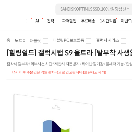
조립PC
AI
견적
파격할인
무료배송
1시간픽업
이벤트
홈
태블릿PC 보호필름
갤럭시 시리즈
노트북ㆍ태블릿
[힐링쉴드] 갤럭시탭 S9 울트라 [탈부착 사
점착식 탈부착 / 외부시선 차단 / 저반사 지문방지 / 뛰어난 필기감 / 물세척 가능 / 안
12시 이후 주문건은 익일 순차적으로 입고됩니다.(보유재고 제외)