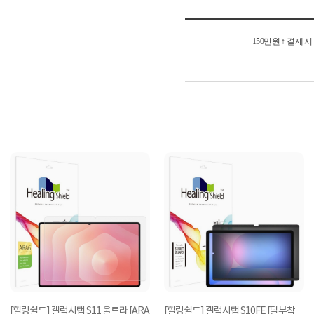
150만원 ↑ 결제 
[힐링쉴드] 갤럭시탭 S11 울트라 [ARA
[힐링쉴드] 갤럭시탭 S10FE [탈부착