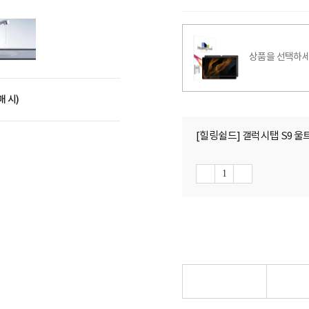
상품을 선택하세
매 시)
[힐링쉴드] 갤럭시탭 S9 