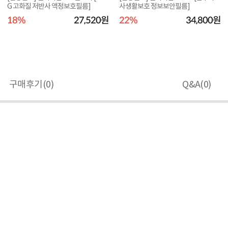
G 고화질 저반사 액정보호필름]
사생활보호 정보보안필름]
18%
27,520원
22%
34,800원
구매후기(
0
)
Q&A(
0
)