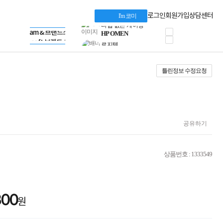
혜택 PACK
Dell 구매 찬스
Apple 기업전용관
로그인
회원가입
상담센터
I'm 코미
프로 에센셜
HP 브랜드스토어
타협 없는 게이밍
LG gram & 브랜드스토어
공식
HP OMEN
Microsoft 브랜드스토어
로지텍
AMD 브랜드스토어
정품 캠페인
Intel 브랜드스토어
틀린정보 수정요청
삼성 키보드&마우스
RAZER 브랜드스토어
10% 쿠폰 할인
Apple 기업전용관
케이블메이트 3분기
케이블 전설이 되다
야식까지 책임진다!
승리를 부르는 오멘
공유하기
ASUS ROG
20주년 한정판
AMD로 시작하는
상품번호 : 1333549
스마트 오피스환경
AI비즈니스 노트북
HP엘리트북/프로북
비즈니스 강자
800
HP 프로북 4
원
리뷰 Npay 증정
MSI 공유기