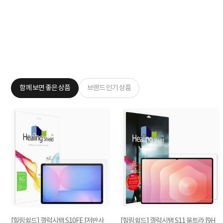
함께 보면 좋은 상품
브랜드 인기 상품
5
[힐링쉴드] 갤럭시탭 S10FE [저반사
[힐링쉴드] 갤럭시탭 S11 울트라 [9H