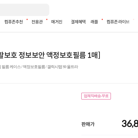
컴퓨존추천
전용관
매거진
결제혜택
래플
컴퓨존 라이브
생활보호 정보보안 액정보호필름 1매]
심 필름 케이스 / 액정보호필름 / 갤럭시탭 S9 울트라
업체직배송-무료
36,
판매가