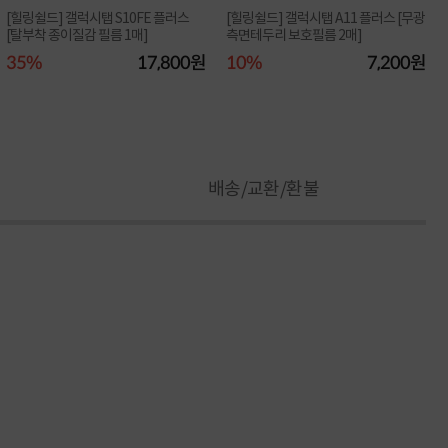
[힐링쉴드] 갤럭시탭 S10FE 플러스
[힐링쉴드] 갤럭시탭 A11 플러스 [무광
[탈부착 종이질감 필름 1매]
측면테두리 보호필름 2매]
35%
17,800원
10%
7,200원
배송/교환/환불