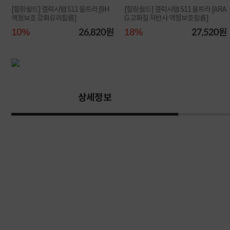
U
[힐링쉴드] 갤럭시탭 S11 울트라 [9H
[힐링쉴드] 갤럭시탭 S11 울트라 [ARA
액정보호 강화유리필름]
G 고화질 저반사 액정보호필름]
원
10%
26,820원
18%
27,520원
상세정보