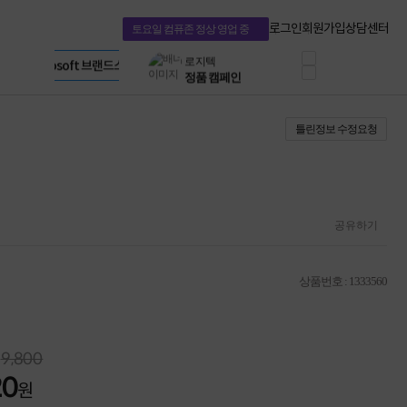
혜택 PACK
Dell 구매 찬스
Apple 기업전용관
로그인
회원가입
상담센터
토요일 컴퓨존 정상 영업 중
프로 에센셜
HP 브랜드스토어
타협 없는 게이밍
LG gram & 브랜드스토어
공식
HP OMEN
Microsoft 브랜드스토어
로지텍
AMD 브랜드스토어
정품 캠페인
Intel 브랜드스토어
틀린정보 수정요청
삼성 키보드&마우스
RAZER 브랜드스토어
10% 쿠폰 할인
Apple 기업전용관
케이블메이트 3분기
케이블 전설이 되다
야식까지 책임진다!
승리를 부르는 오멘
공유하기
ASUS ROG
20주년 한정판
AMD로 시작하는
상품번호 : 1333560
스마트 오피스환경
AI비즈니스 노트북
HP엘리트북/프로북
비즈니스 강자
9,800
HP 프로북 4
20
리뷰 Npay 증정
원
MSI 공유기