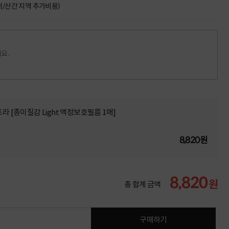
도서/산간 지역 추가비용)
요.
라 [종이질감 Light 액정보호필름 1매]
8,820원
8,820
원
총 합계 금액
구매하기