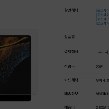
할인혜택
[토스페이 
[토스페이 
[토스페이 
[토스페이 
상품평
결제혜택
무이자
적립금
20원
카드혜택
무이자 
배송정보
업체직배
배송비
2,500원