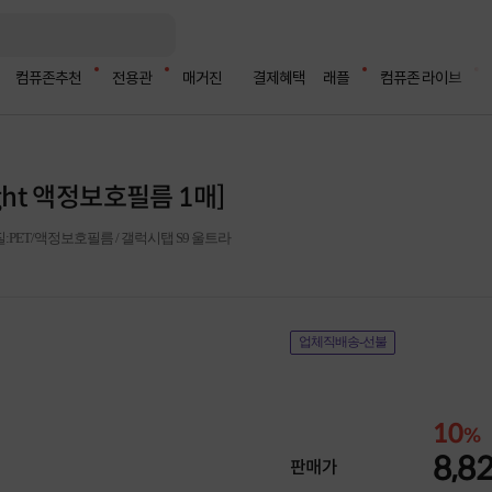
컴퓨존추천
전용관
매거진
결제혜택
래플
컴퓨존 라이브
ght 액정보호필름 1매]
재질:PET/액정보호필름 / 갤럭시탭 S9 울트라
업체직배송-선불
10
%
8,8
판매가