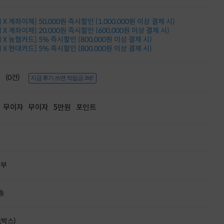
적립금 3% 페이백
시스코 스위칭허브
X 계좌이체] 50,000원 즉시할인 (1,000,000원 이상 결제 시)
누적 금액 별
X 계좌이체] 20,000원 즉시할인 (600,000원 이상 결제 시)
적립금 페이백!
X 농협카드] 5% 즉시할인 (800,000원 이상 결제 시)
Dell 구매왕
X 현대카드] 5% 즉시할인 (800,000원 이상 결제 시)
상품권 30만원
삼성모니터 여름맞이
특별 할인 이벤트
(0건)
지금 후기 쓰면 적립금 2배!
한단계 더 진화한
HAF II 500
무이자
무이자
5만원
포인트
AI 업무환경 완성
HP 워크스테이션
여름맞이 사은품
HP 프로데스크 4
모든 것을 하나로
HP올인원 단독특가
할부
네트워크 자재
혜택 PACK
Dell 구매 찬스
송
프로 에센셜
(1박스)