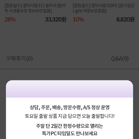
[힐링쉴드] 갤럭시탭 S11 울트라 [탈부
[힐링쉴드] 갤럭시탭 S10FE [종이질감
착 사생활보호 정보보안필름]
Light 액정보호필름]
28%
33,320원
10%
8,820원
구매후기(
0
)
Q&A(
0
)
상담, 주문, 배송, 방문수령, A/S 정상 운영
토요일 출발 상품 지금 담으면 오늘 출발합니다!
주말 단 2일간 한정수량으로 열리는
특가PC 타임딜도 만나보세요