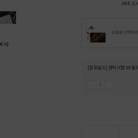
(제주, 
상품을 선택하세
매 시)
[힐링쉴드] 갤럭시탭 S9 울트