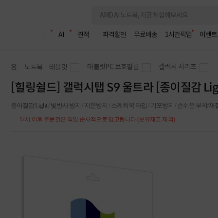
조립PC
AI
견적
파격할인
무료배송
1시간픽업
이벤트
홈
태블릿PC 보호필름
갤럭시 시리즈
노트북ㆍ태블릿
[힐링쉴드] 갤럭시탭 S9 울트라 [종이질감 Li
종이질감 Light / 빛반사 방지 / 지문방지 / 스케치북 타입 / 기포방지 / 손쉬운 부착/
12시 이후 주문건은 익일 순차적으로 입고됩니다.(보유재고 제외)