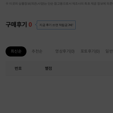
※ 이곳의 상품정보(외관,사양)는 단순 참고용으로서 제조사의 최초 제공 정보에 의존하
구매후기
0
지금 후기 쓰면 적립금 2배!
영상후기
(0)
포토후기
(0)
일반
최신순
추천순
번호
별점