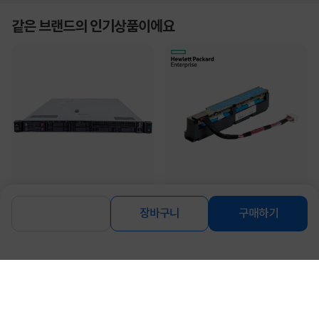
같은 브랜드의 인기상품이에요
[HPE] DL360 Gen10 [GOLD
[HPE] 96W Smart Storage Battery
장바구니
구매하기
6140*2P/128GB/8SFF/1U) [중고제
145mm Cbl [P01366-B21]
품] [워런티 12개월]
2,365,000
120,000
원
원