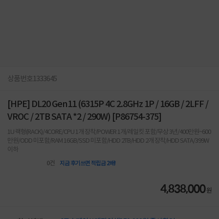
상품번호
1333645
[HPE] DL20 Gen11 (6315P 4C 2.8GHz 1P / 16GB / 2LFF /
VROC / 2TB SATA *2 / 290W) [P86754-375]
1U 랙형(RACK)/4CORE/CPU 1개 장착/POWER 1개/레일킷 포함/무상 3년/400만원~600
만원/ODD 미포함/RAM 16GB/SSD 미포함/HDD 2TB/HDD 2개 장착/HDD SATA/399W
이하
0
건
지금 후기쓰면 적립금 2배!
4,838,000
원