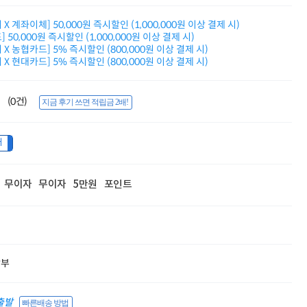
적립금 3% 페이백
시스코 스위칭허브
X 계좌이체] 50,000원 즉시할인 (1,000,000원 이상 결제 시)
 50,000원 즉시할인 (1,000,000원 이상 결제 시)
누적 금액 별
X 농협카드] 5% 즉시할인 (800,000원 이상 결제 시)
적립금 페이백!
X 현대카드] 5% 즉시할인 (800,000원 이상 결제 시)
Dell 구매왕
상품권 30만원
삼성모니터 여름맞이
(0건)
지금 후기 쓰면 적립금 2배!
특별 할인 이벤트
한단계 더 진화한
HAF II 500
내
AI 업무환경 완성
HP 워크스테이션
여름맞이 사은품
무이자
무이자
5만원
포인트
HP 프로데스크 4
모든 것을 하나로
HP올인원 단독특가
네트워크 자재
혜택 PACK
Dell 구매 찬스
할부
프로 에센셜
출발
빠른배송 방법