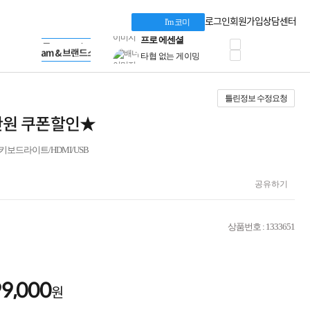
혜택 PACK
Dell 구매 찬스
Apple 기업전용관
로그인
회원가입
상담센터
I'm 코미
프로 에센셜
HP 브랜드스토어
타협 없는 게이밍
LG gram & 브랜드스토어
공식
HP OMEN
Microsoft 브랜드스토어
로지텍
AMD 브랜드스토어
정품 캠페인
Intel 브랜드스토어
틀린정보 수정요청
삼성 키보드&마우스
RAZER 브랜드스토어
10% 쿠폰 할인
Apple 기업전용관
35만원 쿠폰할인★
케이블메이트 3분기
케이블 전설이 되다
/실버/키보드라이트/HDMI/USB
야식까지 책임진다!
승리를 부르는 오멘
ASUS ROG
공유하기
20주년 한정판
AMD로 시작하는
스마트 오피스환경
상품번호 : 1333651
AI비즈니스 노트북
HP엘리트북/프로북
비즈니스 강자
HP 프로북 4
99,000
원
리뷰 Npay 증정
MSI 공유기