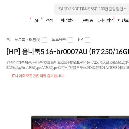
조립PC
AI
견적
파격할인
무료배송
1시간픽업
이벤트
홈
노트북존
HP
노트북ㆍ태블릿
[HP] 옴니북5 16-br0007AU (R7 250/
컨슈머/기본제품/옴니북/호크포인트 (ZEN 4)/AMD 라이젠 7 250 /16GB RAM/M.2(NVMe
3.0/DisplayPort/USBType-A/USBType-C/무선랜/블루투스/PD 충전/194 Ai TOPS 이하/
17시 이후 주문건은 익일 출고됩니다.