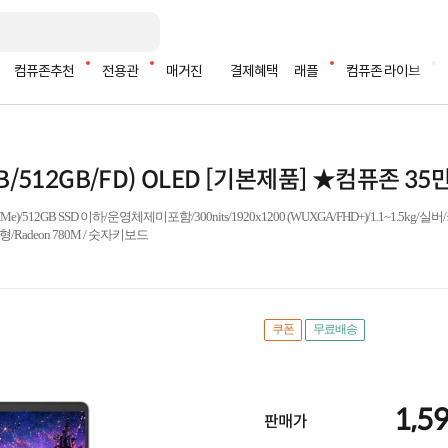
컴퓨존추천
전용관
매거진
결제혜택
래플
컴퓨존 라이브
16GB/512GB/FD) OLED [기본제품] ★컴퓨존 
)/512GB SSD 이하/운영체제미포함/300nits/1920x1200 (WUXGA/FHD+)/1.1~1.5kg
16형/Radeon 780M / 숫자키보드
쿠폰
무료배송
1,5
판매가