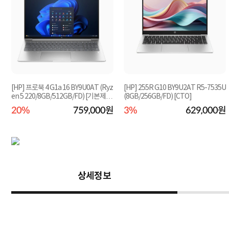
H
[HP] 프로북 4 G1a 16 BY9U0AT (Ryz
[HP] 255R G10 BY9U2AT R5-7535U
o
en 5 220/8GB/512GB/FD) [기본제
(8GB/256GB/FD) [CTO]
품]★컴퓨존 단독...
원
20%
759,000원
3%
629,000원
상세정보