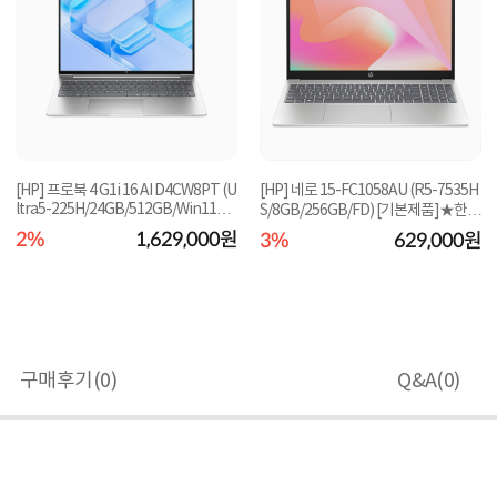
[HP] 프로북 4 G1i 16 AI D4CW8PT (U
[HP] 네로 15-FC1058AU (R5-7535H
ltra5-225H/24GB/512GB/Win11Pr
S/8GB/256GB/FD) [기본제품]★한정
o) [기본제품]★...
수량! 즉시할인★
2%
1,629,000원
3%
629,000원
구매후기(
0
)
Q&A(
0
)