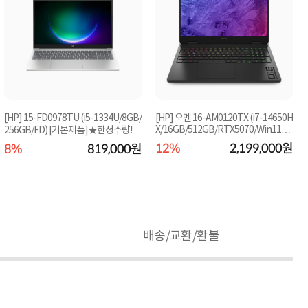
[HP] 15-FD0978TU (i5-1334U/8GB/
[HP] 오멘 16-AM0120TX (i7-14650H
X/16GB/512GB/RTX5070/Win11Ho
256GB/FD) [기본제품]★한정수량! 9
me) QHD [기본제품]...
만원 쿠폰할인★
12%
2,199,000원
8%
819,000원
배송/교환/환불