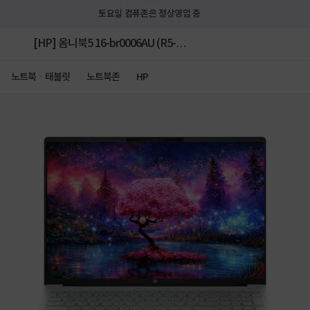
토요일 컴퓨존은 정상영업 중
[HP] 옴니북5 16-br0006AU (R5-
230/16GB/512GB/FD) OLED [기본제품] ★컴퓨존
노트북ㆍ태블릿
노트북존
HP
35만원 쿠폰할인★