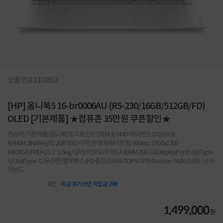
상품번호
1333653
[HP] 옴니북5 16-br0006AU (R5-230/16GB/512GB/FD)
OLED [기본제품] ★컴퓨존 35만원 쿠폰할인★
컨슈머/기본제품/옴니북/호크포인트 (ZEN 4)/AMD 라이젠 5 230/16GB
RAM/M.2(NVMe)/512GB SSD 이하/운영체제미포함/300nits/1920x1200
(WUXGA/FHD+)/1.1~1.5kg/실버/키보드라이트/HDMI/USB 3.0/DisplayPort/USBType-
A/USBType-C/무선랜/블루투스/PD 충전/194 Ai TOPS 이하/Radeon 760M/16형 / 숫자
키보드
0
건
지금 후기쓰면 적립금 2배!
1,499,000
원