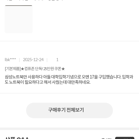
lbk****
2025-12-24
1
[기본제품]★컴퓨존 단독! 25만원 쿠폰★
삼성노트북만 사용하다 아들 대학입학기념으로 오멘 17을 구입했습니다. 입학과
도 노트북이 필요하다고 해서 사줬는데 대만족하네요.
구매후기 전체보기