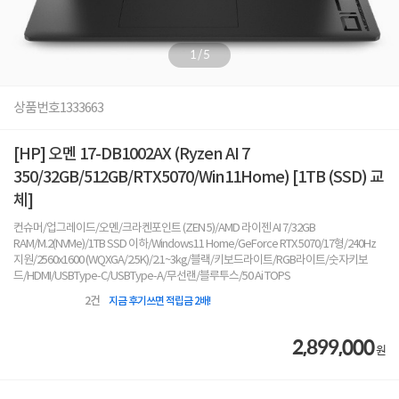
1
/
5
상품번호
1333663
[HP] 오멘 17-DB1002AX (Ryzen AI 7
350/32GB/512GB/RTX5070/Win11Home) [1TB (SSD) 교
체]
컨슈머/업그레이드/오멘/크라켄포인트 (ZEN 5)/AMD 라이젠 AI 7/32GB
RAM/M.2(NVMe)/1TB SSD 이하/Windows11 Home/GeForce RTX 5070/17형/240Hz
지원/2560x1600 (WQXGA/2.5K)/2.1~3kg/블랙/키보드라이트/RGB라이트/숫자키보
드/HDMI/USBType-C/USBType-A/무선랜/블루투스/50 Ai TOPS
2
건
지금 후기쓰면 적립금 2배!
2,899,000
원