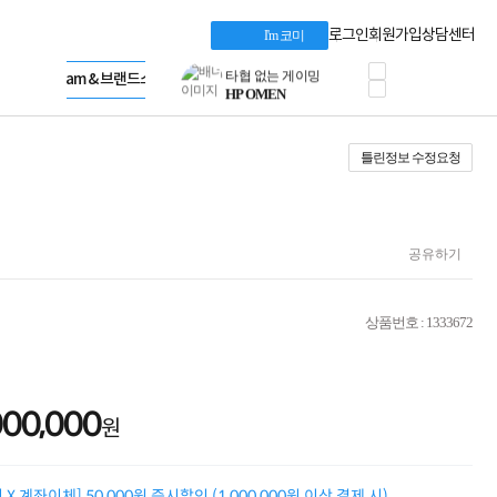
혜택 PACK
Dell 구매 찬스
Apple 기업전용관
로그인
회원가입
상담센터
I'm 코미
프로 에센셜
HP 브랜드스토어
타협 없는 게이밍
LG gram & 브랜드스토어
공식
HP OMEN
Microsoft 브랜드스토어
로지텍
AMD 브랜드스토어
정품 캠페인
Intel 브랜드스토어
틀린정보 수정요청
삼성 키보드&마우스
RAZER 브랜드스토어
10% 쿠폰 할인
Apple 기업전용관
케이블메이트 3분기
케이블 전설이 되다
야식까지 책임진다!
공유하기
승리를 부르는 오멘
ASUS ROG
20주년 한정판
상품번호 : 1333672
AMD로 시작하는
스마트 오피스환경
AI비즈니스 노트북
HP엘리트북/프로북
000,000
비즈니스 강자
원
HP 프로북 4
리뷰 Npay 증정
MSI 공유기
X 계좌이체] 50,000원 즉시할인 (1,000,000원 이상 결제 시)