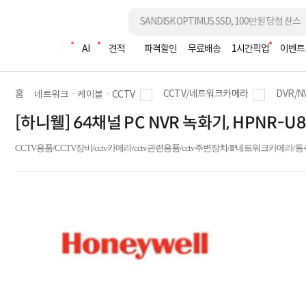
조립PC
AI
견적
파격할인
무료배송
1시간픽업
이벤트
홈
CCTV/네트워크카메라
DVR/
네트워크ㆍ케이블ㆍCCTV
[하니웰] 64채널 PC NVR 녹화기, HPNR-U82
CCTV용품/CCTV장비/cctv카메라/cctv관련용품/cctv주변장치/IP네트워크카메라/동축카