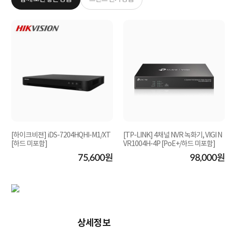
[하이크비젼] iDS-7204HQHI-M1/XT
[TP-LINK] 4채널 NVR 녹화기, VIGI N
[하드 미포함]
VR1004H-4P [PoE+/하드 미포함]
원
75,600원
98,000원
상세정보