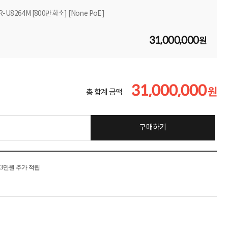
-U8264M [800만화소] [None PoE]
31,000,000
원
31,000,000
원
총 합계 금액
구매하기
시 3만원 추가 적립