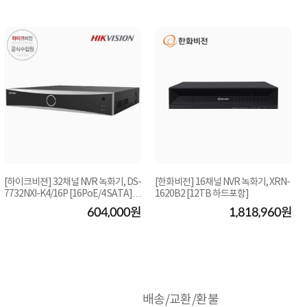
[하이크비젼] 32채널 NVR 녹화기, DS-
[한화비전] 16채널 NVR 녹화기, XRN-
7732NXI-K4/16P [16PoE/4 SATA]
1620B2 [12TB 하드포함]
[PoE 지원] [하...
604,000원
1,818,960원
배송/교환/환불