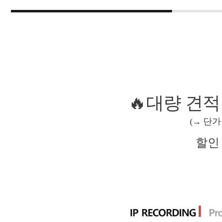
🔥대량 견적
(→ 단가
할인 