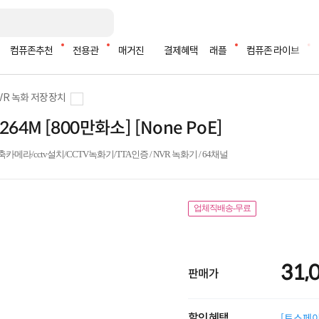
컴퓨존추천
전용관
매거진
결제혜택
래플
컴퓨존 라이브
NVR 녹화 저장장치
64M [800만화소] [None PoE]
메라/cctv설치/CCTV녹화기/TTA인증 / NVR 녹화기 / 64채널
업체직배송-무료
31,
판매가
할인혜택
[토스페이 