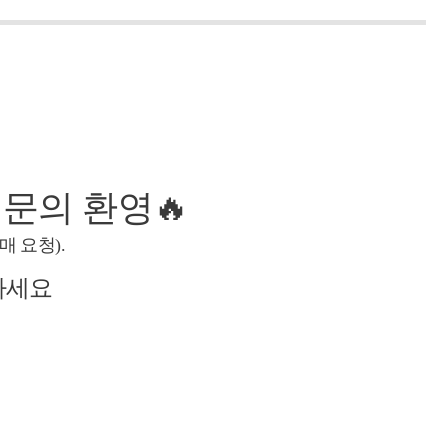
 문의 환영🔥
매 요청).
하세요