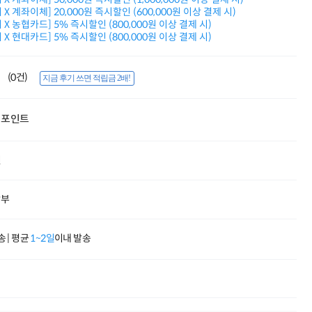
적립금 3% 페이백
X 계좌이체] 20,000원 즉시할인 (600,000원 이상 결제 시)
시스코 스위칭허브
X 농협카드] 5% 즉시할인 (800,000원 이상 결제 시)
X 현대카드] 5% 즉시할인 (800,000원 이상 결제 시)
누적 금액 별
적립금 페이백!
Dell 구매왕
(0건)
상품권 30만원
지금 후기 쓰면 적립금 2배!
삼성모니터 여름맞이
특별 할인 이벤트
포인트
한단계 더 진화한
HAF II 500
AI 업무환경 완성
원
HP 워크스테이션
여름맞이 사은품
HP 프로데스크 4
할부
모든 것을 하나로
HP올인원 단독특가
네트워크 자재
 | 평균
1~2일
이내 발송
혜택 PACK
Dell 구매 찬스
프로 에센셜