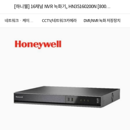
[하니웰] 16채널 NVR 녹화기, HN35160200N [800만
화소] [None PoE]
네트워크ㆍ케이블
CCTV/네트워크카메라
DVR/NVR 녹화 저장장치
ㆍCCTV