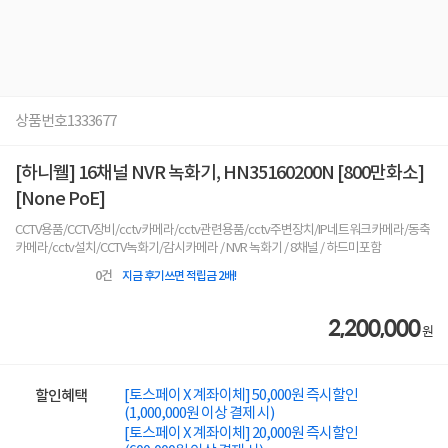
상품번호
1333677
[하니웰] 16채널 NVR 녹화기, HN35160200N [800만화소]
[None PoE]
CCTV용품/CCTV장비/cctv카메라/cctv관련용품/cctv주변장치/IP네트워크카메라/동축
카메라/cctv설치/CCTV녹화기/감시카메라 / NVR 녹화기 / 8채널 / 하드미포함
0
건
지금 후기쓰면 적립금 2배!
2,200,000
원
[토스페이 X 계좌이체] 50,000원 즉시할인
할인혜택
(1,000,000원 이상 결제 시)
[토스페이 X 계좌이체] 20,000원 즉시할인