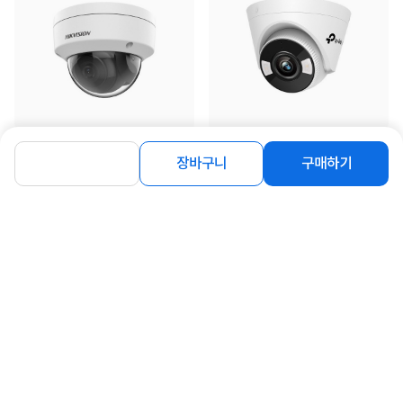
[하이크비젼] ★할인 쿠폰★ IP카메라,
[TP-LINK] 실내용 IP 카메라, VIGI
장바구니
구매하기
DS-2CD1143G2-I 실...
C450 [500만 화소/풀컬...
86,000
62,000
원
원