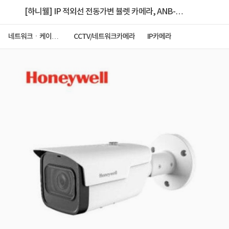
[하니웰] IP 적외선 전동가변 뷸렛 카메라, ANB-
528VI-H [500만화소] [2.8~12mm/광학 4.3배줌]
네트워크ㆍ케이블
CCTV/네트워크카메라
IP카메라
ㆍCCTV