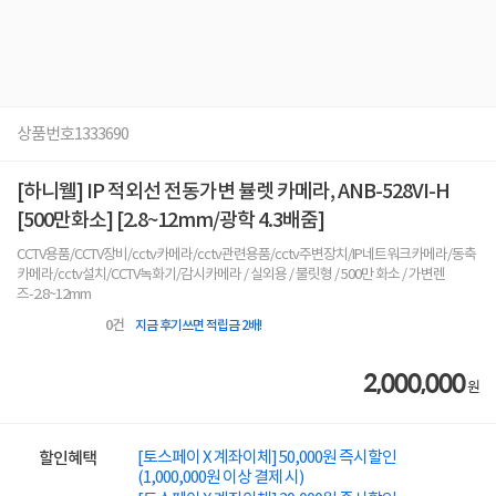
상품번호
1333690
[하니웰] IP 적외선 전동가변 뷸렛 카메라, ANB-528VI-H
[500만화소] [2.8~12mm/광학 4.3배줌]
CCTV용품/CCTV장비/cctv카메라/cctv관련용품/cctv주변장치/IP네트워크카메라/동축
카메라/cctv설치/CCTV녹화기/감시카메라 / 실외용 / 불릿형 / 500만 화소 / 가변렌
즈-2.8~12mm
0
건
지금 후기쓰면 적립금 2배!
2,000,000
원
[토스페이 X 계좌이체] 50,000원 즉시할인
할인혜택
(1,000,000원 이상 결제 시)