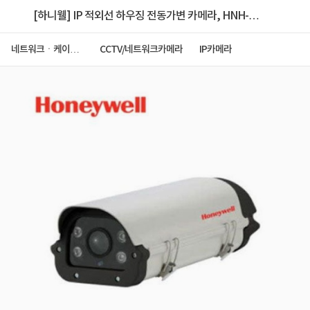
[하니웰] IP 적외선 하우징 전동가변 카메라, HNH-
231VI [200만화소] [2.7~13.5mm/광학 5배줌]
네트워크ㆍ케이블
CCTV/네트워크카메라
IP카메라
ㆍCCTV