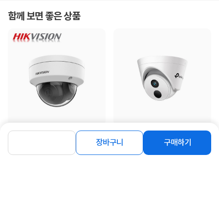
함께 보면 좋은 상품
[하이크비젼] ★할인 쿠폰★ IP카메라,
[TP-LINK] 터렛형 IP 카메라, VIGI
장바구니
구매하기
DS-2CD1143G2-I 실...
C420I [PoE 전용/200만...
86,000
28,900
원
원