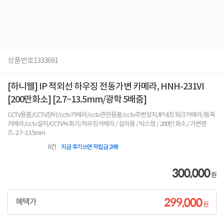
상품번호
1333691
[하니웰] IP 적외선 하우징 전동가변 카메라, HNH-231VI
[200만화소] [2.7~13.5mm/광학 5배줌]
CCTV용품/CCTV장비/cctv카메라/cctv관련용품/cctv주변장치/IP네트워크카메라/동축
카메라/cctv설치/CCTV녹화기/하우징카메라 / 실외용 / 박스형 / 200만 화소 / 가변렌
즈-2.7~13.5mm
0
건
지금 후기쓰면 적립금 2배!
300,000
원
299,000
혜택가
원