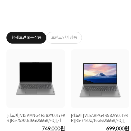
함께 보면 좋은 상품
브랜드 인기 상품
[레노버] V15 AMN G4 R5 82YU017FK
[레노버] V15 ABP G4 R5 82YY0019K
R [R5-7520U/16G/256GB/FD] [기본
R [R5-7430U/16GB/256GB/FD] [기
제품]
본제품]
원
749,000원
699,000원