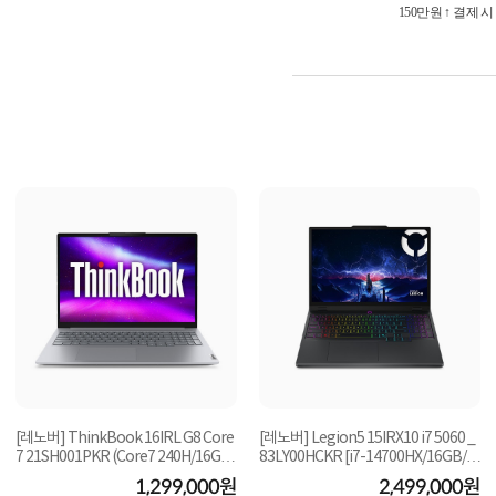
150만원 ↑ 결제 
[레노버] ThinkBook 16IRL G8 Core
[레노버] Legion5 15IRX10 i7 5060 _
7 21SH001PKR (Core7 240H/16GB/
83LY00HCKR [i7-14700HX/16GB/1
512GB/FD) [기본제...
TB/RTX-5060/FD] ...
1,299,000원
2,499,000원