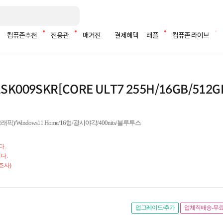
컴퓨존추천
전용관
매거진
결제혜택
래플
컴퓨존 라이브
 21SK009SKR[CORE ULT7 255H/16GB/512G
)/Windows11 Home/16형/광시야각/400nits/블루투스
다.
다.
조사)
업그레이드/추가
업체직배송-무