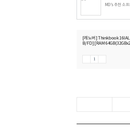
MD's 추천 소
[레노버] Thinkbook 16IAL
B/FD] [RAM 64GB(32GBx