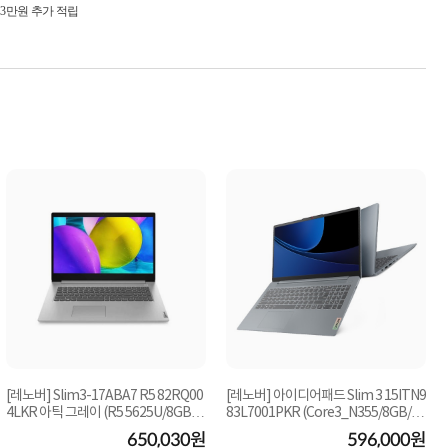
시 3만원 추가 적립
[레노버] Slim3-17ABA7 R5 82RQ00
[레노버] 아이디어패드 Slim 3 15ITN9
4LKR 아틱 그레이 (R5 5625U/8GB/2
83L7001PKR (Core3_N355/8GB/25
56GB/FD) [기본제...
6GB/FD) [기본...
650,030원
596,000원