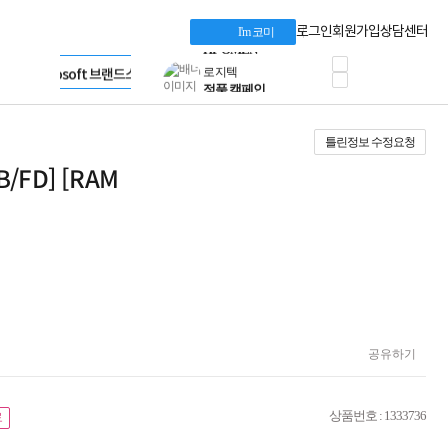
혜택 PACK
Dell 구매 찬스
Apple 기업전용관
로그인
회원가입
상담센터
I'm 코미
프로 에센셜
HP 브랜드스토어
타협 없는 게이밍
LG gram & 브랜드스토어
공식
HP OMEN
Microsoft 브랜드스토어
로지텍
AMD 브랜드스토어
정품 캠페인
Intel 브랜드스토어
틀린정보 수정요청
삼성 키보드&마우스
RAZER 브랜드스토어
10% 쿠폰 할인
Apple 기업전용관
B/FD] [RAM
케이블메이트 3분기
케이블 전설이 되다
야식까지 책임진다!
승리를 부르는 오멘
ASUS ROG
20주년 한정판
AMD로 시작하는
스마트 오피스환경
AI비즈니스 노트북
공유하기
HP엘리트북/프로북
비즈니스 강자
HP 프로북 4
상품번호 : 1333736
료
리뷰 Npay 증정
MSI 공유기