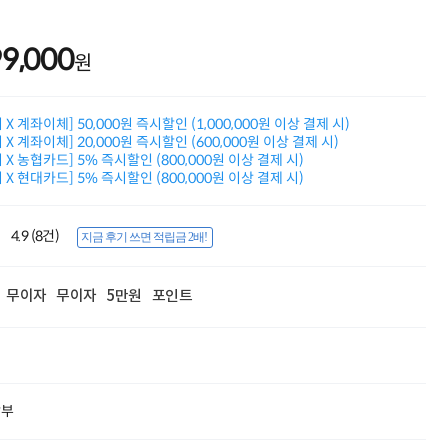
적립금 3% 페이백
시스코 스위칭허브
99,000
누적 금액 별
원
적립금 페이백!
Dell 구매왕
상품권 30만원
X 계좌이체] 50,000원 즉시할인 (1,000,000원 이상 결제 시)
삼성모니터 여름맞이
X 계좌이체] 20,000원 즉시할인 (600,000원 이상 결제 시)
특별 할인 이벤트
X 농협카드] 5% 즉시할인 (800,000원 이상 결제 시)
한단계 더 진화한
X 현대카드] 5% 즉시할인 (800,000원 이상 결제 시)
HAF II 500
AI 업무환경 완성
HP 워크스테이션
4.9 (8건)
지금 후기 쓰면 적립금 2배!
여름맞이 사은품
HP 프로데스크 4
모든 것을 하나로
무이자
무이자
5만원
포인트
HP올인원 단독특가
네트워크 자재
혜택 PACK
Dell 구매 찬스
프로 에센셜
할부