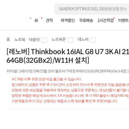
조립PC
AI
견적
파격할인
무료배송
1시간픽업
이벤트
홈
노트북존
레노버
노트북ㆍ태블릿
[레노버] Thinkbook 16IAL G8 U7 3K AI
64GB(32GBx2)/W11H 설치]
커머셜/그레이/씽크북/인텔 코어 울트라 7/애로우레이크 (S2)/M.2(NVMe)/Arc (내장그래픽
3시 30분 이후 주문 건은 익일 출고될 수 있습니다.
업그레이드 상품은 주문 후 2~6시간이 소요되며 15시 이후 주문건은 익일 발송됩니
요청에 의한 새상품을 개봉하여 제작하는 상품으로 주문취소, 변심반품이 불가합니
장착된 부품은 해당 제조사에서 A/S 가능합니다 (예: 추가 SSD 불량 시 해당 SSD 제
기본제품과 추가 또는 교체되는 제품의 스펙 정보를 확인 후 주문 바랍니다.