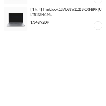
[레노버] Thinkbook 16IAL G8 W11 21SK00FBKR [U
LT5 135H/16G...
1,348,920
원