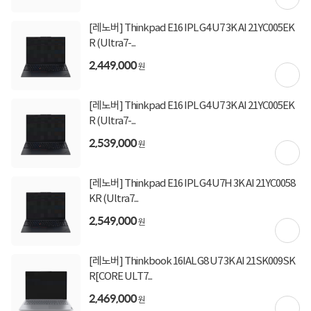
[레노버] Thinkpad E16 IPL G4 U7 3K AI 21YC005EK
구매 시 유의사항
R (Ultra7-...
2,449,000
업그레이드 상품은 주문 후 2~6시간이 소요되며 15시 이후 주문건은 익일 발송됩니다.
원
요청에 의한 새상품을 개봉하여 제작하는 상품으로 주문취소, 변심반품이 불가합니다.
장착된 부품은 해당 제조사에서 A/S 가능합니다 (예: 추가 SSD 불량 시 해당 SSD 제조
사)
[레노버] Thinkpad E16 IPL G4 U7 3K AI 21YC005EK
기본제품과 추가 또는 교체되는 제품의 스펙 정보를 확인 후 주문 바랍니다.
R (Ultra7-...
2,539,000
원
상세정보를
확대
해서 볼 수 있습니다.
[레노버] Thinkpad E16 IPL G4 U7H 3K AI 21YC0058
KR (Ultra7...
2,549,000
원
[레노버] Thinkbook 16IAL G8 U7 3K AI 21SK009SK
R[CORE ULT7...
2,469,000
원