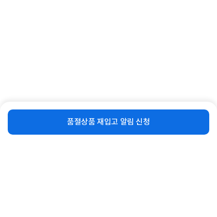
같은 브랜드의 인기상품이에요
비슷한 상품
재입고 알림 신청
품절상품 재입고 알림 신청
[레노버] L27-4C FHD 144Hz IPS패널
[레노버] ThinkVision S24i-30
[무결점] [A/S 3년] ▶ L27i-4A 후속 모
63DEKAR3WW ▶ S24e-20 후속 모
델 ◀
델 ◀
159,000
105,000
원
원