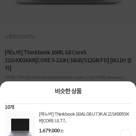
상품번호
1333751
[레노버] Thinkbook 16IRL G8 Core5
21SH001KKR[CORE 5-210H/16GB/512GB/FD] [W11H 설
치]
커머셜/그레이/씽크북/M.2(NVMe)/Intel®UHD Graphics (내장그래픽)/Windows11
Home/16형/1920x1200 (WUXGA/FHD+)/광시야각/300nits/블루투스
비슷한 상품
1
건
지금 후기쓰면 적립금 2배!
1,399,000
10
개
원
[레노버] Thinkbook 16IAL G8 U7 3K AI 21SK009SK
R[CORE ULT7...
[토스페이 X 계좌이체] 50,000원 즉시할인
할인혜택
1,679,000
원
(1,000,000원 이상 결제 시)