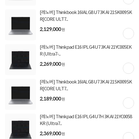
[토스페이 X 계좌이체] 20,000원 즉시할인
(600,000원 이상 결제 시)
[레노버] Thinkbook 16IAL G8 U7 3K AI 21SK009SK
[토스페이 X 농협카드] 5% 즉시할인 (800,000원 이
R[CORE ULT7...
상 결제 시)
[토스페이 X 현대카드] 5% 즉시할인 (800,000원 이
2,129,000
원
상 결제 시)
무이자 할부혜택
[레노버] Thinkpad E16 IPL G4 U7 3K AI 21YC005EK
결제혜택
무이자
무이자
무이자
5만원
5%
포인트
R (Ultra7-...
2,269,000
2,800원 적립
적립금
원
미정
입고일
[레노버] Thinkbook 16IAL G8 U7 3K AI 21SK009SK
R[CORE ULT7...
2,189,000
업체직배송
배송정보
원
무료배송
배송비
(제주,도서/산간 지역 추가비용)
[레노버] Thinkpad E16 IPL G4 U7H 3K AI 21YC0058
KR (Ultra7...
2,369,000
원
상세정보
구매후기(
1
)
Q&A(
0
)