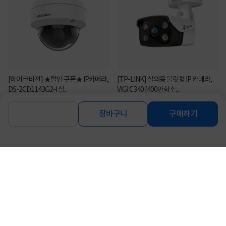
[하이크비젼] ★할인 쿠폰★ IP카메라,
[TP-LINK] 실외용 불릿형 IP 카메라,
DS-2CD1143G2-I 실...
VIGI C340 [400만화소...
86,000
52,000
원
원
장바구니
구매하기