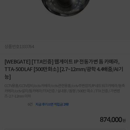
상품번호
1333764
[WEBGATE] [TTA인증] 웹게이트 IP 전동가변 돔 카메라,
TTA-50DLAF [500만화소] [2.7~12mm/광학 4.4배줌/AI기
능]
CCTV용품/CCTV장비/cctv카메라/cctv관련용품/cctv주변장치/IP네트워크카메라/동축
카메라/cctv설치/돔카메라/TTA인증 / 실내용 / 돔형 / 500만 화소 / TTA 인증 / 가변렌
즈-2.7~12mm 이하
0
건
지금 후기쓰면 적립금 2배!
874,000
원