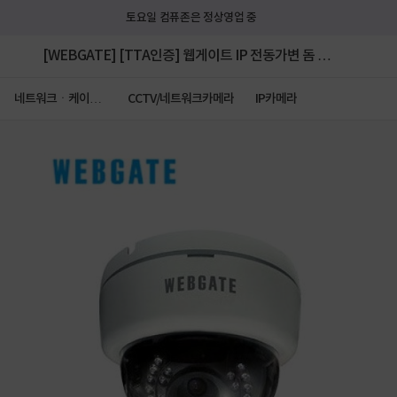
토요일 컴퓨존은 정상영업 중
[WEBGATE] [TTA인증] 웹게이트 IP 전동가변 돔 카
메라, TTA-50DLAF [500만화소] [2.7~12mm/광학
네트워크ㆍ케이블
CCTV/네트워크카메라
IP카메라
ㆍCCTV
4.4배줌/AI기능]