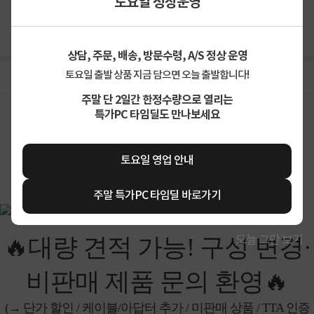
토요일 정상운영
무료배송
배송비
상담, 주문, 배송, 방문수령, A/S 정상 운영
토요일 출발 상품 지금 담으면 오늘 출발합니다!
상세정보
구매후기(
0
)
Q&A(
0
)
주말 단 2일간 한정수량으로 열리는
특가PC 타임딜도 만나보세요
상세정보를
확대
해서 볼 수 있습니다.
토요일 영업 안내
주말 특가PC 타임딜 바로가기
오늘 그만 보기
🔥대량 견적 가능! 구성 변경·
비판매 제품 문의 환영🔥
(→ 단가 할인 / 케이블/아답터 추가 / 미판매 상품 / TTA 인증