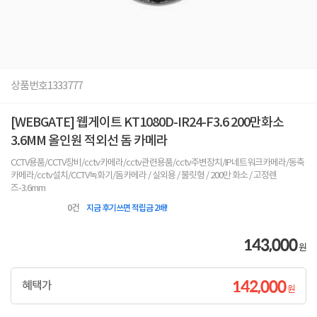
상품번호
1333777
[WEBGATE] 웹게이트 KT1080D-IR24-F3.6 200만화소
3.6MM 올인원 적외선 돔 카메라
CCTV용품/CCTV장비/cctv카메라/cctv관련용품/cctv주변장치/IP네트워크카메라/동축
카메라/cctv설치/CCTV녹화기/돔카메라 / 실외용 / 불릿형 / 200만 화소 / 고정렌
즈-3.6mm
0
건
지금 후기쓰면 적립금 2배!
143,000
원
142,000
혜택가
원