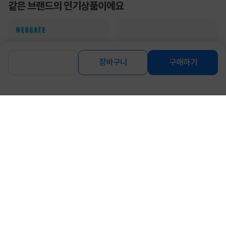
같은 브랜드의 인기상품이에요
장바구니
구매하기
[WEBGATE] 16채널 HD-SDI 녹화
기,WDC6216F-U [ EX-SDI 지원 +
CVBS +TVI +AHD 모두 ...
2,750,700
[WEBGATE] 16채널 NVR 녹화
원
기,WDN1602H-P16-V3 [하드미포함]
1,658,000
원