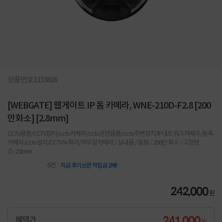
상품번호
1333816
[WEBGATE] 웹게이트 IP 돔 카메라, WNE-210D-F2.8 [200
만화소] [2.8mm]
CCTV용품/CCTV장비/cctv카메라/cctv관련용품/cctv주변장치/IP네트워크카메라/동축
카메라/cctv설치/CCTV녹화기/하우징카메라 / 실내용 / 돔형 / 200만 화소 / 고정렌
즈-2.8mm
0
건
지금 후기쓰면 적립금 2배!
242,000
원
241,000
혜택가
원