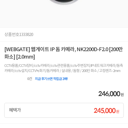
상품번호
1333820
[WEBGATE] 웹게이트 IP 돔 카메라, NK2200D-F2.0 [200만
화소] [2.0mm]
CCTV용품/CCTV장비/cctv카메라/cctv관련용품/cctv주변장치/IP네트워크카메라/동축
카메라/cctv설치/CCTV녹화기/돔카메라 / 실내용 / 돔형 / 200만 화소 / 고정렌즈-2mm
0
건
지금 후기쓰면 적립금 2배!
246,000
원
245,000
혜택가
원