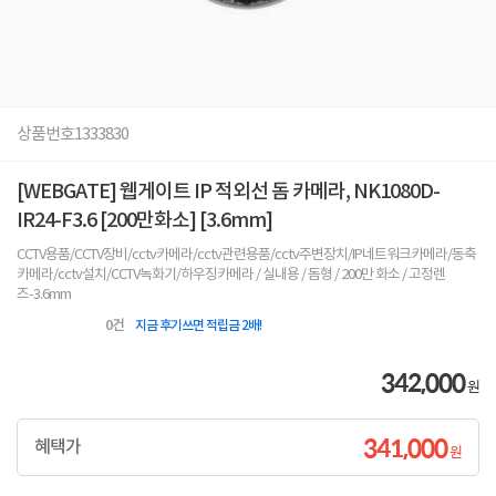
상품번호
1333830
[WEBGATE] 웹게이트 IP 적외선 돔 카메라, NK1080D-
IR24-F3.6 [200만화소] [3.6mm]
CCTV용품/CCTV장비/cctv카메라/cctv관련용품/cctv주변장치/IP네트워크카메라/동축
카메라/cctv설치/CCTV녹화기/하우징카메라 / 실내용 / 돔형 / 200만 화소 / 고정렌
즈-3.6mm
0
건
지금 후기쓰면 적립금 2배!
342,000
원
341,000
혜택가
원