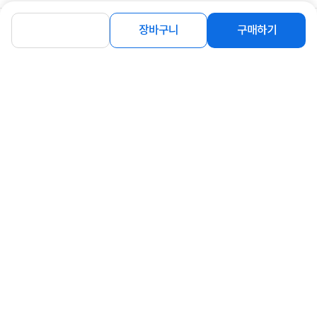
장바구니
구매하기
등록된 Q&A가 없습니다.
함께 보면 좋은 상품
[하이크비젼] ★할인 쿠폰★ IP카메라,
[TP-LINK] 실외용 IP 카메라, VIGI
DS-2CD1143G2-I 실...
C540 [팬/틸트/400만화...
86,000
75,890
원
원