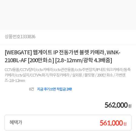
상품번호
1333836
[WEBGATE] 웹게이트 IP 전동가변 뷸렛 카메라, WNK-
210BL-AF [200만화소] [2.8~12mm/광학 4.3배줌]
CCTV용품/CCTV장비/cctv카메라/cctv관련용품/cctv주변장치/IP네트워크카메라/동축
카메라/cctv설치/CCTV녹화기/하우징카메라 / 실외용 / 불릿형 / 200만 화소 / 가변렌
즈-2.8~12mm
0
건
지금 후기쓰면 적립금 2배!
562,000
원
561,000
혜택가
원