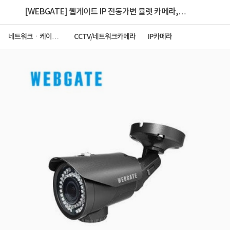
[WEBGATE] 웹게이트 IP 전동가변 뷸렛 카메라,
WNK-210BL-AF [200만화소] [2.8~12mm/광학 4.3배
네트워크ㆍ케이블
CCTV/네트워크카메라
IP카메라
ㆍCCTV
줌]