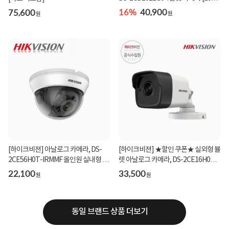
화소/고...
16%
40,900
75,600
원
원
[하이크비젼] 아날로그 카메라, DS-
[하이크비젼] ★할인 쿠폰★ 실외형 뷸
2CE56H0T-IRMMF 올인원 실내형 돔
렛 아날로그 카메라, DS-2CE16H0T-
카메라 [500만 ...
ITPF (올인원...
22,100
33,500
원
원
동일 브랜드 상품 더보기