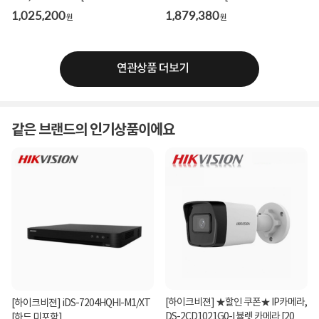
1,025,200
1,879,380
원
원
연관상품 더보기
같은 브랜드의 인기상품이에요
[하이크비젼] ★할인 쿠폰★ IP카메라,
[하이크비젼] iDS-7204HQHI-M1/XT
DS-2CD1021G0-I 뷸렛 카메라 [200만
[하드 미포함]