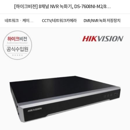
[하이크비젼] 8채널 NVR 녹화기, DS-7608NI-M2/8P
[8PoE/2 SATA] [PoE 지원] [8TB 하드포함]
네트워크ㆍ케이블
CCTV/네트워크카메라
DVR/NVR 녹화 저장장치
ㆍCCTV