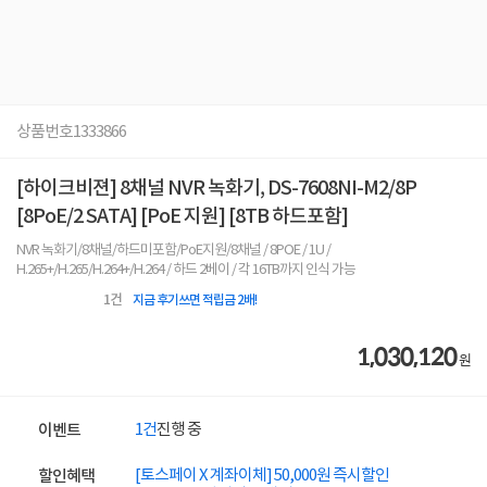
상품번호
1333866
[하이크비젼] 8채널 NVR 녹화기, DS-7608NI-M2/8P
[8PoE/2 SATA] [PoE 지원] [8TB 하드포함]
NVR 녹화기/8채널/하드미포함/PoE지원/8채널 / 8POE / 1U /
H.265+/H.265/H.264+/H.264 / 하드 2베이 / 각 16TB까지 인식 가능
1
건
지금 후기쓰면 적립금 2배!
1,030,120
원
1건
진행 중
이벤트
[토스페이 X 계좌이체] 50,000원 즉시할인
할인혜택