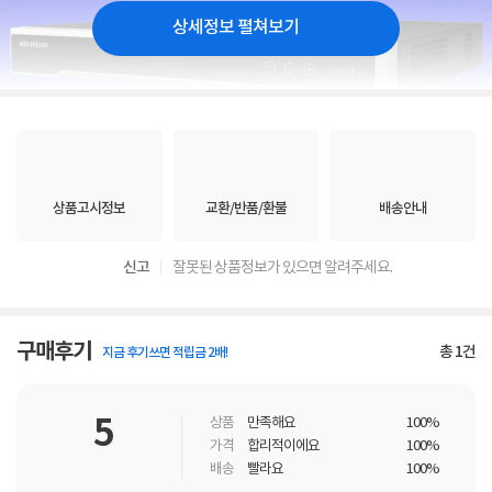
상세정보 펼쳐보기
상품고시정보
교환/반품/환불
배송안내
신고
잘못된 상품정보가 있으면 알려주세요.
구매후기
총
1
건
지금 후기쓰면 적립금 2배!
5
상품
만족해요
100%
가격
합리적이에요
100%
배송
빨라요
100%