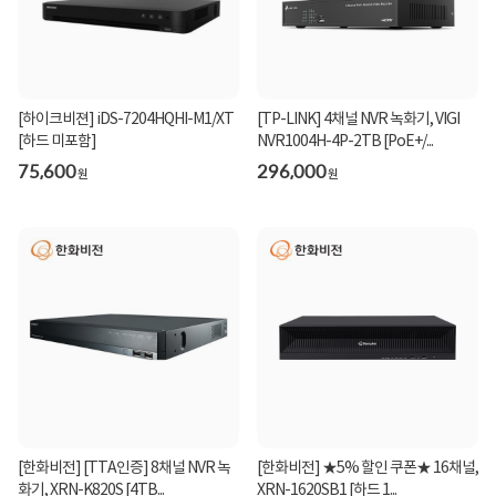
[TP-LINK] 4채널 NVR 녹화기, VIGI
[하이크비젼] iDS-7204HQHI-M1/XT
NVR1004H-4P-2TB [PoE+/...
[하드 미포함]
296,000
75,600
원
원
[한화비전] [TTA인증] 8채널 NVR 녹
[한화비전] ★5% 할인 쿠폰★ 16채널,
화기, XRN-K820S [4TB...
XRN-1620SB1 [하드 1...