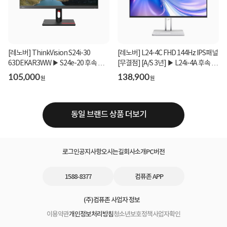
[레노버] ThinkVision S24i-30
[레노버] L24-4C FHD 144Hz IPS패널
63DEKAR3WW ▶ S24e-20 후속 모
[무결점] [A/S 3년] ▶ L24i-4A 후속 모
델 ◀
델 ◀
105,000
138,900
원
원
동일 브랜드 상품 더보기
로그인
공지사항
오시는길
회사소개
PC버전
1588-8377
컴퓨존 APP
(주)컴퓨존 사업자 정보
이용약관
개인정보처리방침
청소년보호정책
사업자확인