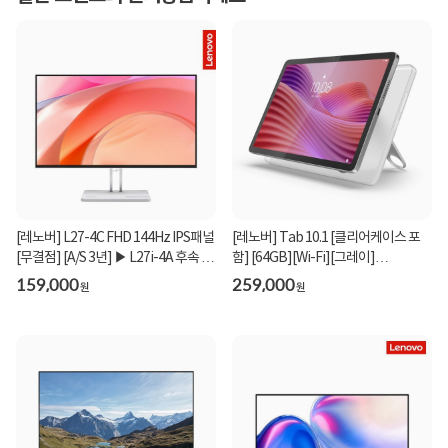
[레노버] L27-4C FHD 144Hz IPS패널
[레노버] Tab 10.1 [클리어케이스 포
[무결점] [A/S 3년] ▶ L27i-4A 후속 모
함] [64GB][Wi-Fi][그레이]
델 ◀
_ZAEH0020KR
159,000
259,000
원
원