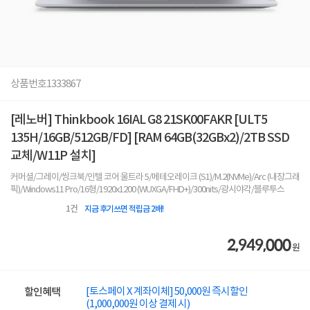
상품번호
1333867
[레노버] Thinkbook 16IAL G8 21SK00FAKR [ULT5
135H/16GB/512GB/FD] [RAM 64GB(32GBx2)/2TB SSD
교체/W11P 설치]
커머셜/그레이/씽크북/인텔 코어 울트라 5/메테오레이크 (S1)/M.2(NVMe)/Arc (내장그래
픽)/Windows11 Pro/16형/1920x1200 (WUXGA/FHD+)/300nits/광시야각/블루투스
1
건
지금 후기쓰면 적립금 2배!
2,949,000
원
[토스페이 X 계좌이체] 50,000원 즉시할인
할인혜택
(1,000,000원 이상 결제 시)