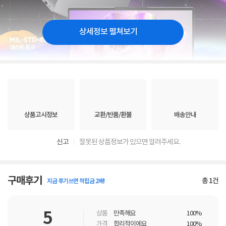
상세정보 펼쳐보기
상품고시정보
교환/반품/환불
배송안내
신고
잘못된 상품정보가 있으면 알려주세요.
구매후기
총
1
건
지금 후기쓰면 적립금 2배!
5
상품
만족해요
100%
가격
합리적이에요
100%