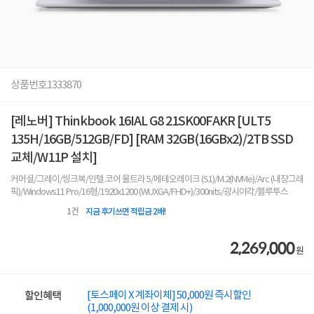
상품번호
1333870
[레노버] Thinkbook 16IAL G8 21SK00FAKR [ULT5
135H/16GB/512GB/FD] [RAM 32GB(16GBx2)/2TB SSD
교체/W11P 설치]
커머셜/그레이/씽크북/인텔 코어 울트라 5/메테오레이크 (S1)/M.2(NVMe)/Arc (내장그래
픽)/Windows11 Pro/16형/1920x1200 (WUXGA/FHD+)/300nits/광시야각/블루투스
1
건
지금 후기쓰면 적립금 2배!
2,269,000
원
[토스페이 X 계좌이체] 50,000원 즉시할인
할인혜택
(1,000,000원 이상 결제 시)