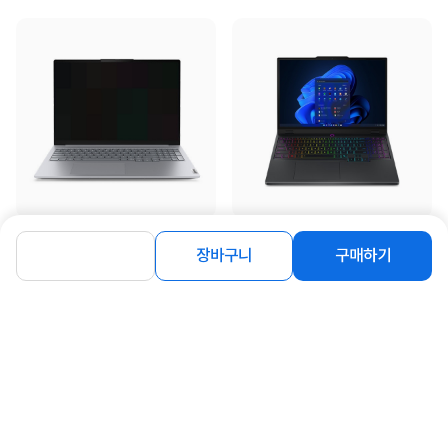
[레노버] Thinkbook 16AHP G9 R5
[레노버] Legion 5 15IAX10 U9 5070
장바구니
구매하기
AI 21UT0009KR [R5-220/16...
Plus W11_83F0002GKR [...
1,099,000
3,599,000
원
원
연관상품 더보기
같은 브랜드의 인기상품이에요