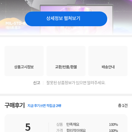
상세정보 펼쳐보기
상품고시정보
교환/반품/환불
배송안내
신고
잘못된 상품정보가 있으면 알려주세요.
구매후기
총
1
건
지금 후기쓰면 적립금 2배!
5
상품
만족해요
100%
가격
합리적이에요
100%