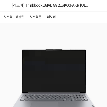
[레노버] Thinkbook 16IAL G8 21SK00FAKR [ULT5
135H/16GB/512GB/FD] [RAM
노트북ㆍ태블릿
노트북존
레노버
32GB(16GBx2)/2TB SSD교체/W11P 설치]