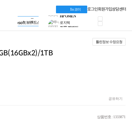
혜택 PACK
Dell 구매 찬스
Apple 기업전용관
로그인
회원가입
상담센터
I'm 코미
프로 에센셜
HP 브랜드스토어
타협 없는 게이밍
LG gram & 브랜드스토어
공식
HP OMEN
Microsoft 브랜드스토어
로지텍
AMD 브랜드스토어
정품 캠페인
Intel 브랜드스토어
틀린정보 수정요청
삼성 키보드&마우스
RAZER 브랜드스토어
10% 쿠폰 할인
Apple 기업전용관
2GB(16GBx2)/1TB
케이블메이트 3분기
케이블 전설이 되다
야식까지 책임진다!
승리를 부르는 오멘
ASUS ROG
20주년 한정판
AMD로 시작하는
스마트 오피스환경
공유하기
AI비즈니스 노트북
HP엘리트북/프로북
비즈니스 강자
상품번호 : 1333871
HP 프로북 4
리뷰 Npay 증정
MSI 공유기