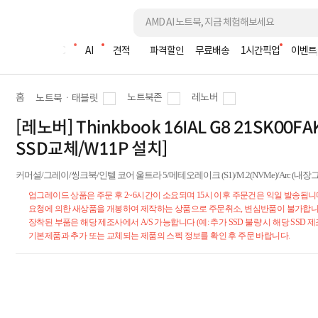
조립PC
AI
견적
파격할인
무료배송
1시간픽업
이벤트
홈
노트북존
레노버
노트북ㆍ태블릿
[레노버] Thinkbook 16IAL G8 21SK00FA
SSD교체/W11P 설치]
커머셜/그레이/씽크북/인텔 코어 울트라 5/메테오레이크 (S1)/M.2(NVMe)/Arc (내장그래픽)/W
업그레이드 상품은 주문 후 2~6시간이 소요되며 15시 이후 주문건은 익일 발송됩니
요청에 의한 새상품을 개봉하여 제작하는 상품으로 주문취소, 변심반품이 불가합니
장착된 부품은 해당 제조사에서 A/S 가능합니다 (예: 추가 SSD 불량 시 해당 SSD 제
기본제품과 추가 또는 교체되는 제품의 스펙 정보를 확인 후 주문 바랍니다.