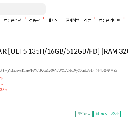
컴퓨존추천
전용관
매거진
결제혜택
래플
컴퓨존 라이브
KR [ULT5 135H/16GB/512GB/FD] [RAM 3
indows11 Pro/16형/1920x1200 (WUXGA/FHD+)/300nits/광시야각/블루투스
다.
다.
조사)
무료배송
업그레이드/추가