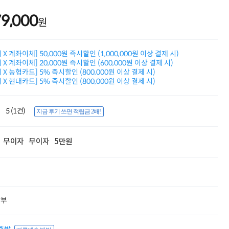
적립금 3% 페이백
79,000
시스코 스위칭허브
원
누적 금액 별
적립금 페이백!
Dell 구매왕
X 계좌이체] 50,000원 즉시할인 (1,000,000원 이상 결제 시)
상품권 30만원
X 계좌이체] 20,000원 즉시할인 (600,000원 이상 결제 시)
삼성모니터 여름맞이
X 농협카드] 5% 즉시할인 (800,000원 이상 결제 시)
특별 할인 이벤트
X 현대카드] 5% 즉시할인 (800,000원 이상 결제 시)
한단계 더 진화한
HAF II 500
AI 업무환경 완성
5 (1건)
지금 후기 쓰면 적립금 2배!
HP 워크스테이션
여름맞이 사은품
HP 프로데스크 4
무이자
무이자
5만원
모든 것을 하나로
HP올인원 단독특가
네트워크 자재
혜택 PACK
Dell 구매 찬스
할부
프로 에센셜