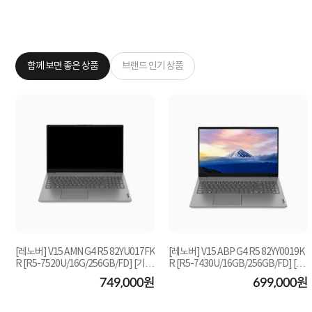
함께 보면 좋은 상품
브랜드 인기 상품
[레노버] V15 AMN G4 R5 82YU017FK
[레노버] V15 ABP G4 R5 82YY0019K
R [R5-7520U/16G/256GB/FD] [기본
R [R5-7430U/16GB/256GB/FD] [기
제품]
본제품]
원
749,000원
699,000원