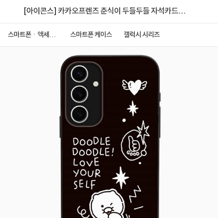
[아이콘스] 카카오프렌즈 춘식이 두들두들 자석카드
케이스 [갤럭시 S22]
스마트폰ㆍ액세서
스마트폰 케이스
갤럭시 시리즈
리