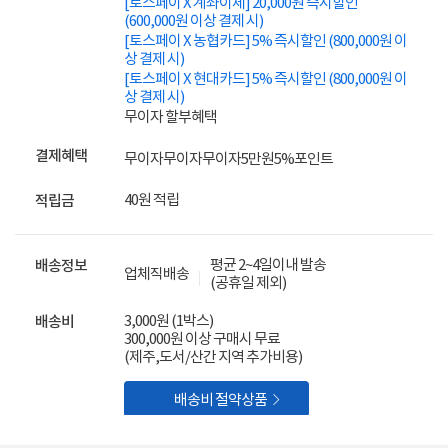
[토스페이 X 계좌이체] 20,000원 즉시할인
(600,000원 이상 결제 시)
[토스페이 X 농협카드] 5% 즉시할인 (800,000원 이
상 결제 시)
[토스페이 X 현대카드] 5% 즉시할인 (800,000원 이
상 결제 시)
무이자 할부혜택
결제혜택
무이자
무이자
무이자
5만원
5%
포인트
40원 적립
적립금
평균 2~4일이내 발송
배송정보
업체직배송
(공휴일 제외)
3,000원 (1박스)
배송비
300,000원 이상 구매시 무료
(제주,도서/산간 지역 추가비용)

배송비 절약상품