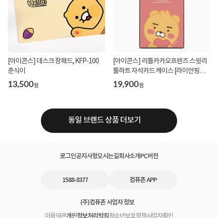
[아이콘스] 데스크 장패드, KFP-100
[아이콘스] 리틀카카오프렌즈 스윗리
춘식이
틀하트 자석카드 케이스 [라이언핑크]
[갤럭시 S...
13,500
19,900
원
원
동일 브랜드 상품 더보기
로그인
공지사항
오시는길
회사소개
PC버전
1588-8377
컴퓨존 APP
(주)컴퓨존 사업자 정보
이용약관
개인정보처리방침
청소년보호정책
사업자확인