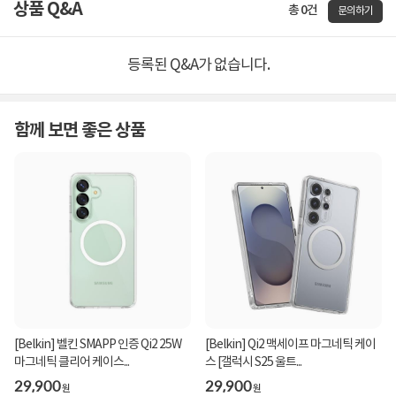
상품 Q&A
총 0건
문의하기
등록된 Q&A가 없습니다.
함께 보면 좋은 상품
[Belkin] 벨킨 SMAPP 인증 Qi2 25W
[Belkin] Qi2 맥세이프 마그네틱 케이
마그네틱 클리어 케이스...
스 [갤럭시 S25 울트...
29,900
29,900
원
원