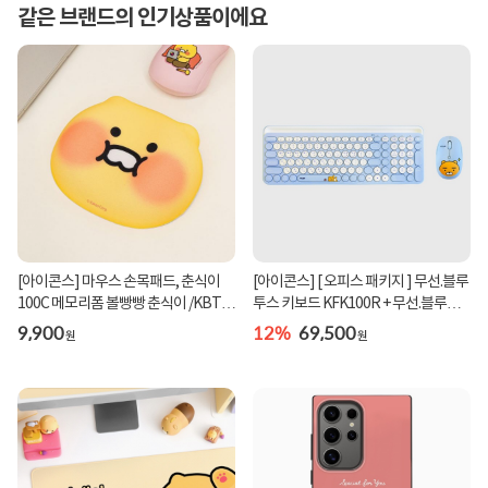
같은 브랜드의 인기상품이에요
[아이콘스] 마우스 손목패드, 춘식이
[아이콘스] [ 오피스 패키지 ] 무선.블루
100C 메모리폼 볼빵빵 춘식이 /KBT-
투스 키보드 KFK100R + 무선.블루투
100C
스 마우...
9,900
12%
69,500
원
원