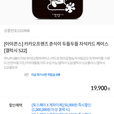
1
/
2
상품번호
1333908
[아이콘스] 카카오프렌즈 춘식이 두들두들 자석카드 케이스
[갤럭시 S22]
TPU/PC(폴리카보네이트)/범퍼케이스/카드포켓(지갑형X)/자석잠금도어/컨버터블 스탠
드/안전이중구조/거치대활용/카드수납가능/갤럭시 S22/갤럭시 S22 플러스/갤럭시
S22 울트라
0
건
지금 후기쓰면 적립금 2배!
19,900
원
[토스페이 X 계좌이체] 50,000원 즉시할인
할인혜택
(1,000,000원 이상 결제 시)