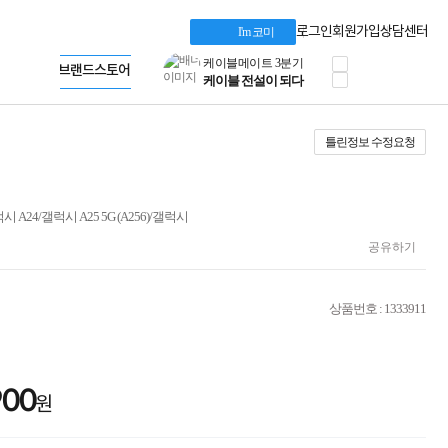
혜택 PACK
Dell 구매 찬스
Apple 기업전용관
로그인
회원가입
상담센터
I'm 코미
프로 에센셜
HP 브랜드스토어
타협 없는 게이밍
LG gram & 브랜드스토어
공식
HP OMEN
Microsoft 브랜드스토어
로지텍
AMD 브랜드스토어
정품 캠페인
Intel 브랜드스토어
틀린정보 수정요청
삼성 키보드&마우스
RAZER 브랜드스토어
10% 쿠폰 할인
Apple 기업전용관
케이블메이트 3분기
케이블 전설이 되다
4/갤럭시 A25 5G (A256)/갤럭시
야식까지 책임진다!
승리를 부르는 오멘
공유하기
ASUS ROG
20주년 한정판
AMD로 시작하는
상품번호 : 1333911
스마트 오피스환경
AI비즈니스 노트북
HP엘리트북/프로북
비즈니스 강자
900
HP 프로북 4
원
리뷰 Npay 증정
MSI 공유기