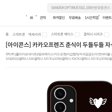
조립PC
AI
견적
파격할인
무료배송
1시간픽업
이벤트
홈
스마트폰 케이스
갤럭시 시리즈
스마트폰ㆍ액세서리
[아이콘스] 카카오프렌즈 춘식이 두들두들 자석
TPU/PC(폴리카보네이트)/범퍼케이스/카드포켓(지갑형X)/자석잠금도어/컨버터블 스탠드/안
A33(2022)/갤럭시 A34/갤럭시 A35 5G (A356)/갤럭시 A54 5G/갤럭시 A55 5G (A556)/갤