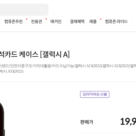
컴퓨존추천
전용관
매거진
결제혜택
래플
컴퓨존 라이브
카드 케이스 [갤럭시 A]
전이중구조/거치대활용/카드수납가능/갤럭시 A13(2022)/갤럭시 A23(2022)/갤럭시 A2
럭시 A53(2022)
업체직배송-선불
19,
판매가