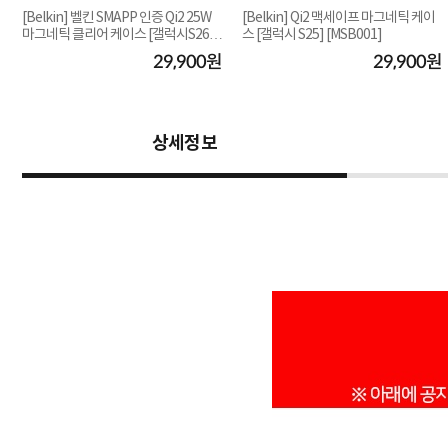
[Belkin] 벨킨 SMAPP 인증 Qi2 25W
[Belkin] Qi2 맥세이프 마그네틱 케이
마그네틱 클리어 케이스 [갤럭시S26플
스 [갤럭시 S25] [MSB001]
러스 MSB013...
원
29,900원
29,900원
상세정보