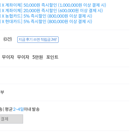
적립금 3% 페이백
X 계좌이체] 50,000원 즉시할인 (1,000,000원 이상 결제 시)
시스코 스위칭허브
X 계좌이체] 20,000원 즉시할인 (600,000원 이상 결제 시)
X 농협카드] 5% 즉시할인 (800,000원 이상 결제 시)
누적 금액 별
X 현대카드] 5% 즉시할인 (800,000원 이상 결제 시)
적립금 페이백!
Dell 구매왕
상품권 30만원
(0건)
지금 후기 쓰면 적립금 2배!
삼성모니터 여름맞이
특별 할인 이벤트
한단계 더 진화한
무이자
무이자
5만원
포인트
HAF II 500
AI 업무환경 완성
HP 워크스테이션
여름맞이 사은품
HP 프로데스크 4
모든 것을 하나로
할부
HP올인원 단독특가
네트워크 자재
혜택 PACK
 | 평균
2~4일
이내 발송
Dell 구매 찬스
프로 에센셜