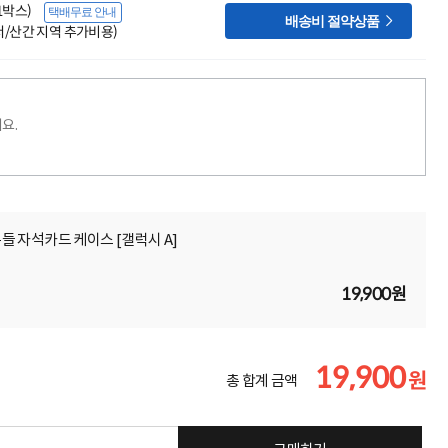
(1박스)
택배무료 안내

배송비 절약상품
도서/산간 지역 추가비용)
요.
 자석카드 케이스 [갤럭시 A]
19,900원
19,900
원
총 합계 금액