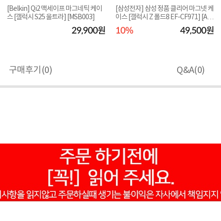
[Belkin] Qi2 맥세이프 마그네틱 케이
[삼성전자] 삼성 정품 클리어 마그넷 케
스 [갤럭시 S25 울트라] [MSB003]
이스 [갤럭시 Z 폴드8 EF-CF971] [AR
필름2...
29,900원
10%
49,500원
구매후기(
0
)
Q&A(
0
)