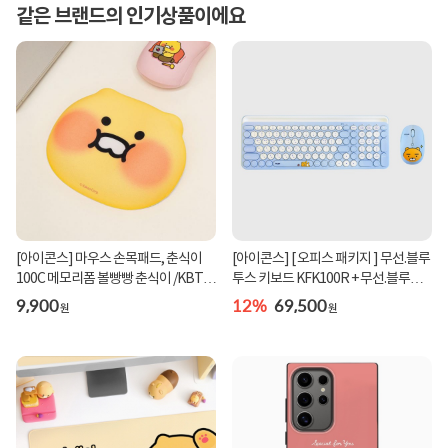
같은 브랜드의 인기상품이에요
[아이콘스] 마우스 손목패드, 춘식이
[아이콘스] [ 오피스 패키지 ] 무선.블루
100C 메모리폼 볼빵빵 춘식이 /KBT-
투스 키보드 KFK100R + 무선.블루투
100C
스 마우...
9,900
12%
69,500
원
원