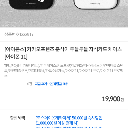
상품번호
1333917
[아이콘스] 카카오프렌즈 춘식이 두들두들 자석카드 케이스
[아이폰 11]
TPU/PC(폴리카보네이트)/범퍼케이스/카드포켓(지갑형X)/자석잠금도어/컨버터블 스탠
드/안전이중구조/거치대활용/카드수납가능/아이폰11/아이폰11 프로/아이폰11 프로맥
스
0
건
지금 후기쓰면 적립금 2배!
19,900
원
[토스페이 X 계좌이체] 50,000원 즉시할인
할인혜택
(1,000,000원 이상 결제 시)