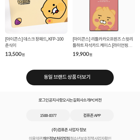
[아이콘스] 데스크 장패드, KFP-100
[아이콘스] 리틀카카오프렌즈 스윗리
춘식이
틀하트 자석카드 케이스 [라이언핑크]
[갤럭시 S...
13,500
19,900
원
원
동일 브랜드 상품 더보기
로그인
공지사항
오시는길
회사소개
PC버전
1588-8377
컴퓨존 APP
(주)컴퓨존 사업자 정보
이용약관
개인정보처리방침
청소년보호정책
사업자확인