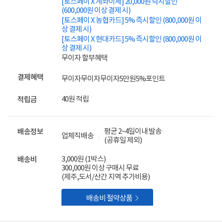
[토스페이 X 계좌이체] 20,000원 즉시할인
(600,000원 이상 결제 시)
[토스페이 X 농협카드] 5% 즉시할인 (800,000원 이
상 결제 시)
[토스페이 X 현대카드] 5% 즉시할인 (800,000원 이
상 결제 시)
무이자 할부혜택
결제혜택
무이자
무이자
무이자
5만원
5%
포인트
40원 적립
적립금
평균 2~4일이내 발송
배송정보
업체직배송
(공휴일 제외)
3,000원 (1박스)
배송비
300,000원 이상 구매시 무료
(제주,도서/산간 지역 추가비용)

배송비 절약상품