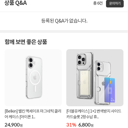
상품 Q&A
총 0건
문의하기
등록된 Q&A가 없습니다.
함께 보면 좋은 상품
[Belkin] 벨킨 맥세이프 마그네틱 클리
[더블유케이스] 1+1 변색방지 사이드
어 케이스 [아이폰 1...
카드슬롯 2장수납 휴...
24,900
31%
6,800
원
원