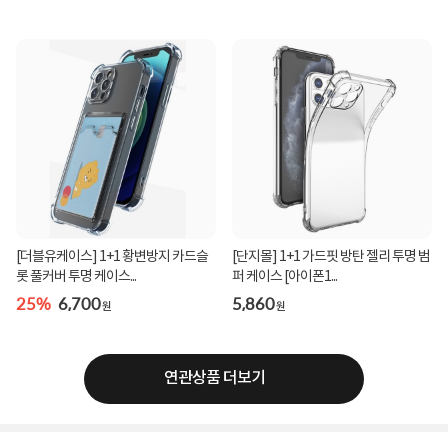
[더블유케이스] 1+1 황변방지 카드슬
[단지몰] 1+1 가드핏 방탄 젤리 투명 범
롯 풀커버 투명 케이스...
퍼 케이스 [아이폰1...
25%
6,700
5,860
원
원
연관상품 더보기