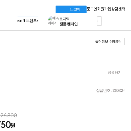
혜택 PACK
Dell 구매 찬스
Apple 기업전용관
로그인
회원가입
상담센터
I'm 코미
프로 에센셜
HP 브랜드스토어
타협 없는 게이밍
LG gram & 브랜드스토어
공식
HP OMEN
Microsoft 브랜드스토어
로지텍
AMD 브랜드스토어
정품 캠페인
Intel 브랜드스토어
틀린정보 수정요청
삼성 키보드&마우스
RAZER 브랜드스토어
10% 쿠폰 할인
Apple 기업전용관
케이블메이트 3분기
케이블 전설이 되다
야식까지 책임진다!
승리를 부르는 오멘
공유하기
ASUS ROG
20주년 한정판
AMD로 시작하는
상품번호 : 1333924
스마트 오피스환경
AI비즈니스 노트북
HP엘리트북/프로북
비즈니스 강자
26,800
HP 프로북 4
750
리뷰 Npay 증정
원
MSI 공유기