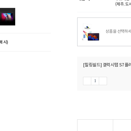
(제주, 
상품을 선택하세
매 시)
[힐링쉴드] 갤럭시탭 S7 