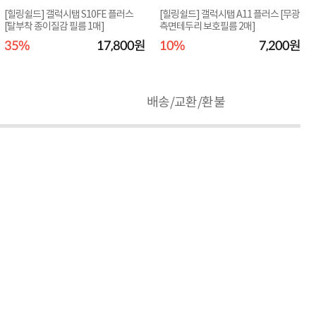
[힐링쉴드] 갤럭시탭 S10FE 플러스
[힐링쉴드] 갤럭시탭 A11 플러스 [무광
[탈부착 종이질감 필름 1매]
측면테두리 보호필름 2매]
35%
17,800원
10%
7,200원
배송/교환/환불