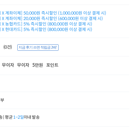
적립금 3% 페이백
시스코 스위칭허브
X 계좌이체] 50,000원 즉시할인 (1,000,000원 이상 결제 시)
누적 금액 별
X 계좌이체] 20,000원 즉시할인 (600,000원 이상 결제 시)
적립금 페이백!
X 농협카드] 5% 즉시할인 (800,000원 이상 결제 시)
Dell 구매왕
X 현대카드] 5% 즉시할인 (800,000원 이상 결제 시)
상품권 30만원
삼성모니터 여름맞이
특별 할인 이벤트
(0건)
지금 후기 쓰면 적립금 2배!
한단계 더 진화한
HAF II 500
무이자
무이자
5만원
포인트
AI 업무환경 완성
HP 워크스테이션
여름맞이 사은품
HP 프로데스크 4
모든 것을 하나로
HP올인원 단독특가
할부
네트워크 자재
혜택 PACK
Dell 구매 찬스
 | 평균
1~2일
이내 발송
프로 에센셜