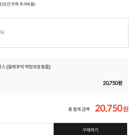
도서/산간 지역 추가비용)
요.
플러스 [올레포빅 액정보호필름]
20,750원
20,750
원
총 합계 금액
구매하기