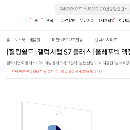
조립PC
AI
견적
파격할인
무료배송
1시간픽업
이벤트
홈
태블릿PC 보호필름
갤럭시 시리즈
노트북ㆍ태블릿
[힐링쉴드] 갤럭시탭 S7 플러스 [올레포빅 
갤럭시탭 S7 플러스 / 오지지널 올레포빅 고광택 / 높은 선명도 / 이지클린 / 발수코팅 /
12시 이후 주문건은 익일 순차적으로 입고됩니다.(보유재고 제외)