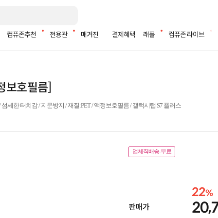
컴퓨존추천
전용관
매거진
결제혜택
래플
컴퓨존 라이브
액정보호필름]
 섬세한 터치감 / 지문방지 / 재질:PET / 액정보호필름 / 갤럭시탭 S7 플러스
업체직배송-무료
22
%
20,
판매가