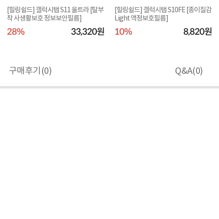
[힐링쉴드] 갤럭시탭 S11 울트라 [탈부
[힐링쉴드] 갤럭시탭 S10FE [종이질감
착 사생활보호 정보보안필름]
Light 액정보호필름]
28%
33,320원
10%
8,820원
구매후기(
0
)
Q&A(
0
)