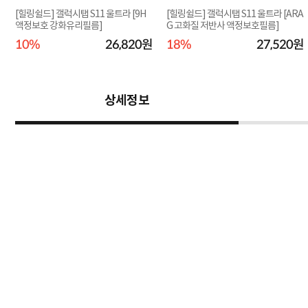
U
[힐링쉴드] 갤럭시탭 S11 울트라 [9H
[힐링쉴드] 갤럭시탭 S11 울트라 [ARA
액정보호 강화유리필름]
G 고화질 저반사 액정보호필름]
원
10%
26,820원
18%
27,520원
상세정보