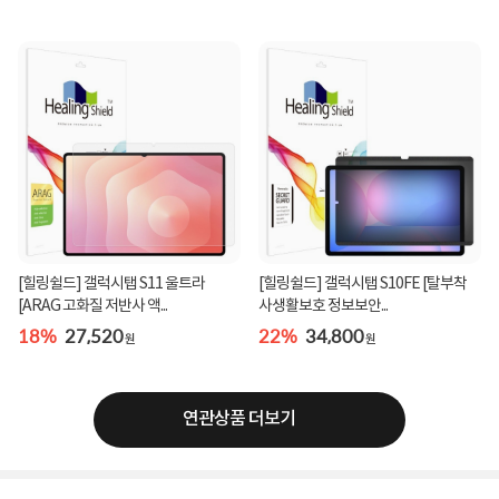
[힐링쉴드] 갤럭시탭 S11 울트라
[힐링쉴드] 갤럭시탭 S10FE [탈부착
[ARAG 고화질 저반사 액...
사생활보호 정보보안...
18%
27,520
22%
34,800
원
원
연관상품 더보기