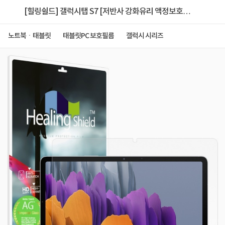
[힐링쉴드] 갤럭시탭 S7 [저반사 강화유리 액정보호필
름]
노트북ㆍ태블릿
태블릿PC 보호필름
갤럭시 시리즈