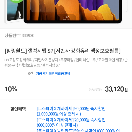
1
/
5
상품번호
1333930
[힐링쉴드] 갤럭시탭 S7 [저반사 강화유리 액정보호필름]
H9 고강도 강화유리 / 저반사 지문방지 / 무광타입 / 안티 레인보우 / 고화질 화면 제공 / 손
쉬운 부착 / 액정보호필름 / 갤럭시탭 S7
0
건
지금 후기쓰면 적립금 2배!
10%
33,120
36,800
원
[토스페이 X 계좌이체] 50,000원 즉시할인
할인혜택
(1,000,000원 이상 결제 시)
[토스페이 X 계좌이체] 20,000원 즉시할인
(600,000원 이상 결제 시)
[토스페이 X 농협카드] 5% 즉시할인 (800,000원 이