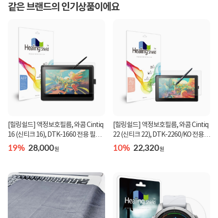
같은 브랜드의 인기상품이에요
[힐링쉴드] 액정보호필름, 와콤 Cintiq
[힐링쉴드] 액정보호필름, 와콤 Cintiq
16 (신티크 16), DTK-1660 전용 필름,
22 (신티크 22), DTK-2260/KO 전용
힐링쉴...
필름, 힐...
19%
28,000
10%
22,320
원
원