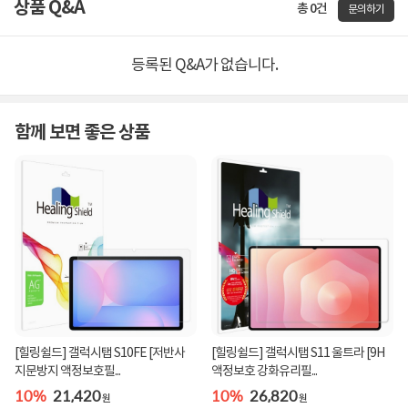
상품 Q&A
총 0건
문의하기
등록된 Q&A가 없습니다.
함께 보면 좋은 상품
[힐링쉴드] 갤럭시탭 S10FE [저반사
[힐링쉴드] 갤럭시탭 S11 울트라 [9H
지문방지 액정보호필...
액정보호 강화유리필...
10%
21,420
10%
26,820
원
원