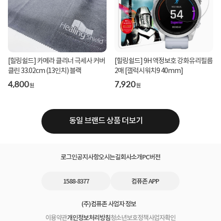
[힐링쉴드] 카메라 클리너 극세사 커버
[힐링쉴드] 9H 액정보호 강화유리필름
클린 33.02cm (13인치) 블랙
2매 [갤럭시워치9 40mm]
4,800
7,920
원
원
동일 브랜드 상품 더보기
로그인
공지사항
오시는길
회사소개
PC버전
1588-8377
컴퓨존 APP
(주)컴퓨존 사업자 정보
이용약관
개인정보처리방침
청소년보호정책
사업자확인