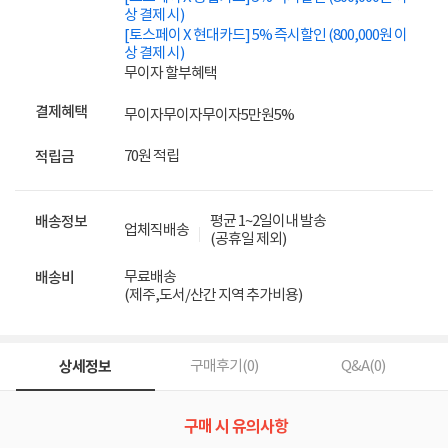
상 결제 시)
[토스페이 X 현대카드] 5% 즉시할인 (800,000원 이
상 결제 시)
무이자 할부혜택
결제혜택
무이자
무이자
무이자
5만원
5%
70원 적립
적립금
평균 1~2일이내 발송
배송정보
업체직배송
(공휴일 제외)
무료배송
배송비
(제주,도서/산간 지역 추가비용)
상세정보
구매후기(
0
)
Q&A(
0
)
구매 시 유의사항