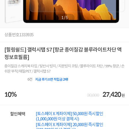
1
/
5
상품번호
1333935
[힐링쉴드] 갤럭시탭 S7 [항균 종이질감 블루라이트차단 액
정보호필름]
종이질감 스캐치북 타입 / 빛반사 방지 / 지문방지 코팅 / 블루라이트 차단 / 99% 향균 / 손
쉬운 부착/재질:PET / 갤럭시탭 S7
0
건
지금 후기쓰면 적립금 2배!
10%
27,420
30,800
원
[토스페이 X 계좌이체] 50,000원 즉시할인
할인혜택
(1,000,000원 이상 결제 시)
[토스페이 X 계좌이체] 20,000원 즉시할인