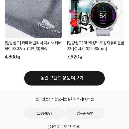
[힐링쉴드] 카메라 클리너 극세사 커버
[힐링쉴드] 9H 액정보호 강화유리필름
클린 33.02cm (13인치) 블랙
2매 [갤럭시워치9 40mm]
4,800
7,920
원
원
동일 브랜드 상품 더보기
로그인
공지사항
오시는길
회사소개
PC버전
1588-8377
컴퓨존 APP
(주)컴퓨존 사업자 정보