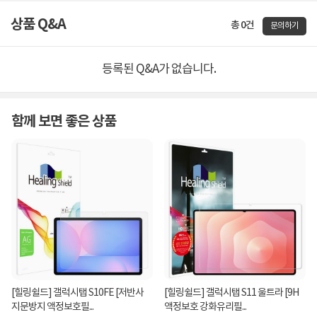
상품 Q&A
총 0건
문의하기
등록된 Q&A가 없습니다.
함께 보면 좋은 상품
[힐링쉴드] 갤럭시탭 S10FE [저반사
[힐링쉴드] 갤럭시탭 S11 울트라 [9H
지문방지 액정보호필...
액정보호 강화유리필...