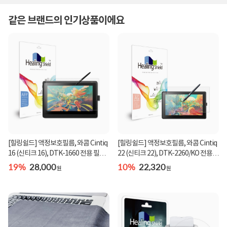
같은 브랜드의 인기상품이에요
[힐링쉴드] 액정보호필름, 와콤 Cintiq
[힐링쉴드] 액정보호필름, 와콤 Cintiq
16 (신티크 16), DTK-1660 전용 필름,
22 (신티크 22), DTK-2260/KO 전용
힐링쉴...
필름, 힐...
19%
28,000
10%
22,320
원
원