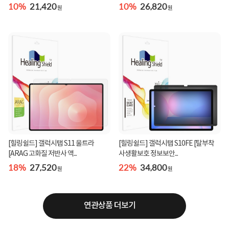
10%
21,420
10%
26,820
원
원
[힐링쉴드] 갤럭시탭 S11 울트라
[힐링쉴드] 갤럭시탭 S10FE [탈부착
[ARAG 고화질 저반사 액...
사생활보호 정보보안...
18%
27,520
22%
34,800
원
원
연관상품 더보기