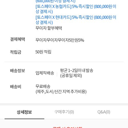
(600,000원 이상 결제 시)
[토스페이 X 농협카드] 5% 즉시할인 (800,000원 이
상 결제 시)
[토스페이 X 현대카드] 5% 즉시할인 (800,000원 이
상 결제 시)
무이자 할부혜택
결제혜택
무이자
무이자
무이자
5만원
5%
50원 적립
적립금
평균 1~2일이내 발송
배송정보
업체직배송
(공휴일 제외)
무료배송
배송비
(제주,도서/산간 지역 추가비용)
상세정보
구매후기(
0
)
Q&A(
0
)