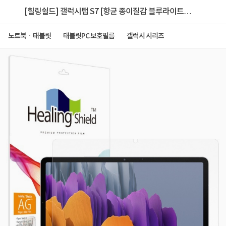
[힐링쉴드] 갤럭시탭 S7 [항균 종이질감 블루라이트차
단 액정보호필름]
노트북ㆍ태블릿
태블릿PC 보호필름
갤럭시 시리즈