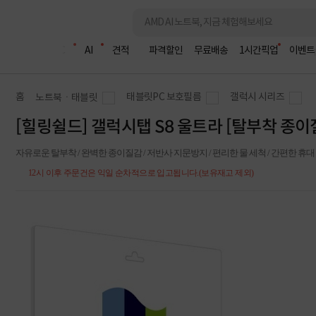
조립PC
AI
견적
파격할인
무료배송
1시간픽업
이벤트
홈
태블릿PC 보호필름
갤럭시 시리즈
노트북ㆍ태블릿
[힐링쉴드] 갤럭시탭 S8 울트라 [탈부착 종
자유로운 탈부착 / 완벽한 종이질감 / 저반사 지문방지 / 편리한 물 세척 / 간편한 휴대 
12시 이후 주문건은 익일 순차적으로 입고됩니다.(보유재고 제외)