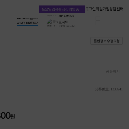
혜택 PACK
Dell 구매 찬스
Apple 기업전용관
로그인
회원가입
상담센터
토요일 컴퓨존 정상 영업 중
프로 에센셜
HP 브랜드스토어
타협 없는 게이밍
LG gram & 브랜드스토어
공식
HP OMEN
Microsoft 브랜드스토어
로지텍
AMD 브랜드스토어
정품 캠페인
Intel 브랜드스토어
틀린정보 수정요청
삼성 키보드&마우스
RAZER 브랜드스토어
10% 쿠폰 할인
Apple 기업전용관
케이블메이트 3분기
케이블 전설이 되다
야식까지 책임진다!
승리를 부르는 오멘
공유하기
ASUS ROG
20주년 한정판
AMD로 시작하는
상품번호 : 1333941
스마트 오피스환경
AI비즈니스 노트북
HP엘리트북/프로북
비즈니스 강자
800
HP 프로북 4
원
리뷰 Npay 증정
MSI 공유기