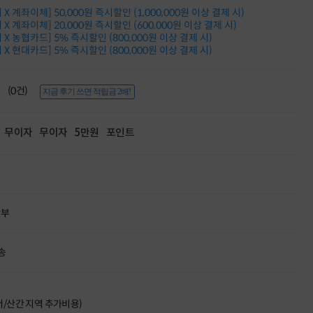
적립금 3% 페이백
X 계좌이체] 50,000원 즉시할인 (1,000,000원 이상 결제 시)
시스코 스위칭허브
X 계좌이체] 20,000원 즉시할인 (600,000원 이상 결제 시)
X 농협카드] 5% 즉시할인 (800,000원 이상 결제 시)
누적 금액 별
X 현대카드] 5% 즉시할인 (800,000원 이상 결제 시)
적립금 페이백!
Dell 구매왕
상품권 30만원
(0건)
지금 후기 쓰면 적립금 2배!
삼성모니터 여름맞이
특별 할인 이벤트
한단계 더 진화한
무이자
무이자
5만원
포인트
HAF II 500
AI 업무환경 완성
HP 워크스테이션
여름맞이 사은품
HP 프로데스크 4
모든 것을 하나로
할부
HP올인원 단독특가
네트워크 자재
혜택 PACK
송
Dell 구매 찬스
프로 에센셜
도서/산간 지역 추가비용)