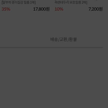
[탈부착 종이질감 필름 1매]
측면테두리 보호필름 2매]
35%
17,800원
10%
7,200원
배송/교환/환불