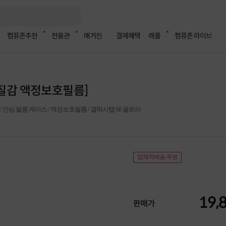
컴퓨존추천
전용관
매거진
결제혜택
래플
컴퓨존 라이브
이질감 액정보호필름]
/ 안심 필름 케이스 / 액정보호필름 / 갤럭시탭 S8 울트라
업체직배송-무료
19,
판매가