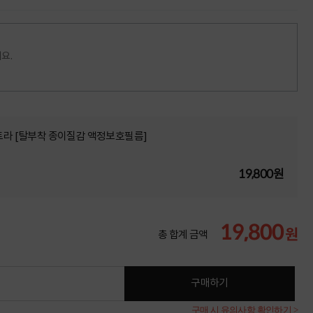
요.
울트라 [탈부착 종이질감 액정보호필름]
19,800원
19,800
원
총 합계 금액
구매하기
구매 시 유의사항 확인하기 >