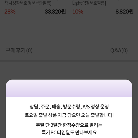
착 사생활보호 정보보안필름]
Light 액정보호필름]
28%
33,320원
10%
8,820원
구매후기(
0
)
Q&A(
0
)
상담, 주문, 배송, 방문수령, A/S 정상 운영
토요일 출발 상품 지금 담으면 오늘 출발합니다!
주말 단 2일간 한정수량으로 열리는
특가PC 타임딜도 만나보세요