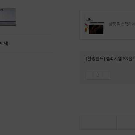
상품을 선택하세
매 시)
[힐링쉴드] 갤럭시탭 S8 