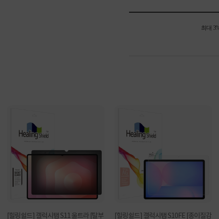
최대 3
[힐링쉴드] 갤럭시탭 S11 울트라 [탈부
[힐링쉴드] 갤럭시탭 S10FE [종이질감