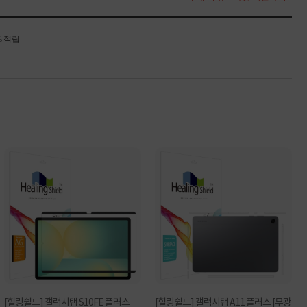
% 적립
[힐링쉴드] 갤럭시탭 S10FE 플러스
[힐링쉴드] 갤럭시탭 A11 플러스 [무광