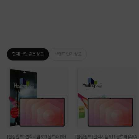
함께 보면 좋은 상품
브랜드 인기 상품
U
[힐링쉴드] 갤럭시탭 S11 울트라 [9H
[힐링쉴드] 갤럭시탭 S11 울트라 [ARA