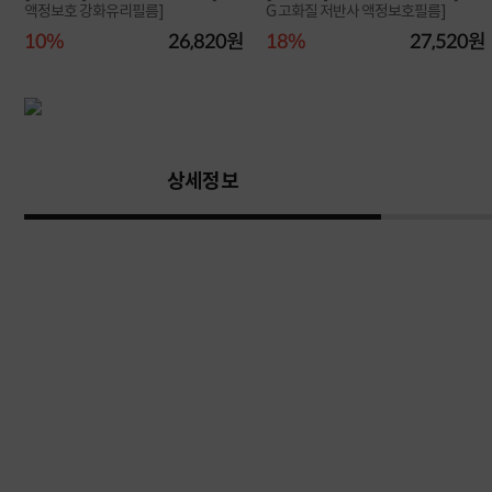
액정보호 강화유리필름]
G 고화질 저반사 액정보호필름]
원
10%
26,820원
18%
27,520원
상세정보