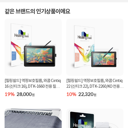
같은 브랜드의 인기상품이에요
[힐링쉴드] 액정보호필름, 와콤 Cintiq
[힐링쉴드] 액정보호필름, 와콤 Cintiq
16 (신티크 16), DTK-1660 전용 필름,
22 (신티크 22), DTK-2260/KO 전용
힐링쉴...
필름, 힐...
19%
28,000
10%
22,320
원
원