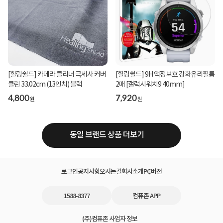
[힐링쉴드] 카메라 클리너 극세사 커버
[힐링쉴드] 9H 액정보호 강화유리필름
클린 33.02cm (13인치) 블랙
2매 [갤럭시워치9 40mm]
4,800
7,920
원
원
동일 브랜드 상품 더보기
로그인
공지사항
오시는길
회사소개
PC버전
1588-8377
컴퓨존 APP
(주)컴퓨존 사업자 정보