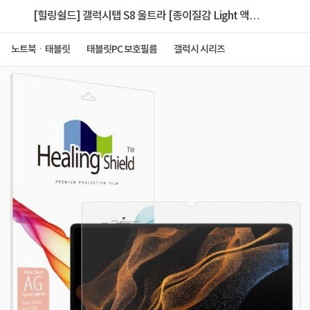
[힐링쉴드] 갤럭시탭 S8 울트라 [종이질감 Light 액정
보호필름]
노트북ㆍ태블릿
태블릿PC 보호필름
갤럭시 시리즈