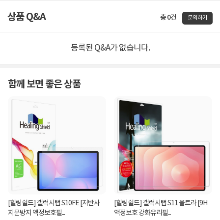
상품 Q&A
총 0건
문의하기
등록된 Q&A가 없습니다.
함께 보면 좋은 상품
[힐링쉴드] 갤럭시탭 S10FE [저반사
[힐링쉴드] 갤럭시탭 S11 울트라 [9H
지문방지 액정보호필...
액정보호 강화유리필...