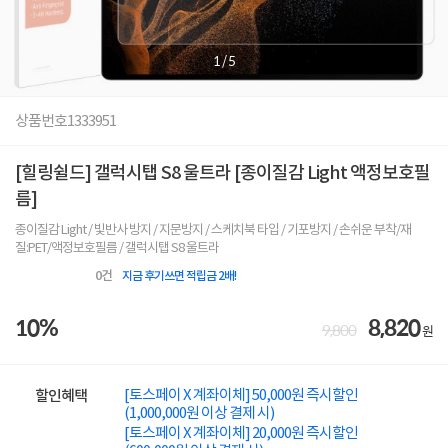
1
/
5
상품번호
1333951
[힐링쉴드] 갤럭시탭 S8 울트라 [종이질감 Light 액정보호필
름]
종이질감 Light / 빛반사 방지 / 지문방지 / 스케치북 타입 / 기포방지 / 손쉬운 부착/재
질:PET/액정보호필름 / 갤럭시탭 S8 울트라
0
건
지금 후기쓰면 적립금 2배!
10%
8,820
9,800
원
[토스페이 X 계좌이체] 50,000원 즉시할인
할인혜택
(1,000,000원 이상 결제 시)
[토스페이 X 계좌이체] 20,000원 즉시할인