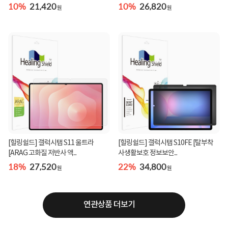
10%
21,420
10%
26,820
원
원
[힐링쉴드] 갤럭시탭 S11 울트라
[힐링쉴드] 갤럭시탭 S10FE [탈부착
[ARAG 고화질 저반사 액...
사생활보호 정보보안...
18%
27,520
22%
34,800
원
원
연관상품 더보기