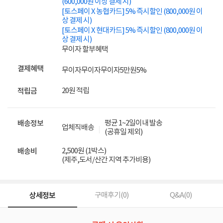
(600,000원 이상 결제 시)
[토스페이 X 농협카드] 5% 즉시할인 (800,000원 이
상 결제 시)
[토스페이 X 현대카드] 5% 즉시할인 (800,000원 이
상 결제 시)
무이자 할부혜택
결제혜택
무이자
무이자
무이자
5만원
5%
20원 적립
적립금
평균 1~2일이내 발송
배송정보
업체직배송
(공휴일 제외)
2,500원 (1박스)
배송비
(제주,도서/산간 지역 추가비용)
상세정보
구매후기(
0
)
Q&A(
0
)