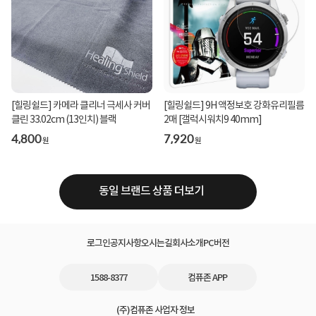
[힐링쉴드] 카메라 클리너 극세사 커버
[힐링쉴드] 9H 액정보호 강화유리필름
클린 33.02cm (13인치) 블랙
2매 [갤럭시워치9 40mm]
4,800
7,920
원
원
동일 브랜드 상품 더보기
로그인
공지사항
오시는길
회사소개
PC버전
1588-8377
컴퓨존 APP
(주)컴퓨존 사업자 정보