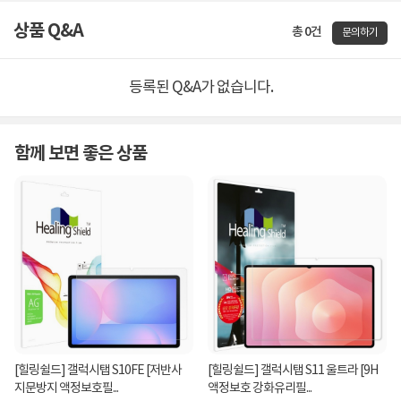
상품 Q&A
총 0건
문의하기
등록된 Q&A가 없습니다.
함께 보면 좋은 상품
[힐링쉴드] 갤럭시탭 S10FE [저반사
[힐링쉴드] 갤럭시탭 S11 울트라 [9H
지문방지 액정보호필...
액정보호 강화유리필...