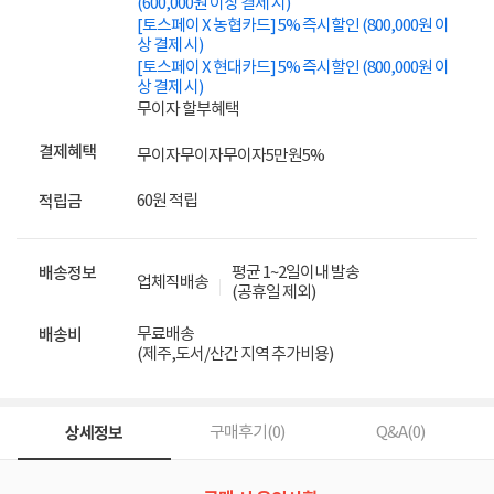
(600,000원 이상 결제 시)
[토스페이 X 농협카드] 5% 즉시할인 (800,000원 이
상 결제 시)
[토스페이 X 현대카드] 5% 즉시할인 (800,000원 이
상 결제 시)
무이자 할부혜택
결제혜택
무이자
무이자
무이자
5만원
5%
60원 적립
적립금
평균 1~2일이내 발송
배송정보
업체직배송
(공휴일 제외)
무료배송
배송비
(제주,도서/산간 지역 추가비용)
상세정보
구매후기(
0
)
Q&A(
0
)