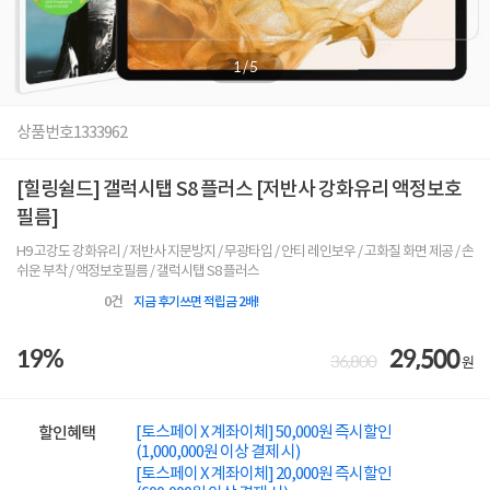
1
/
5
상품번호
1333962
[힐링쉴드] 갤럭시탭 S8 플러스 [저반사 강화유리 액정보호
필름]
H9 고강도 강화유리 / 저반사 지문방지 / 무광타입 / 안티 레인보우 / 고화질 화면 제공 / 손
쉬운 부착 / 액정보호필름 / 갤럭시탭 S8 플러스
0
건
지금 후기쓰면 적립금 2배!
19%
29,500
36,800
원
[토스페이 X 계좌이체] 50,000원 즉시할인
할인혜택
(1,000,000원 이상 결제 시)
[토스페이 X 계좌이체] 20,000원 즉시할인