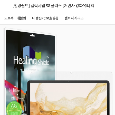
[힐링쉴드] 갤럭시탭 S8 플러스 [저반사 강화유리 액정
보호필름]
노트북ㆍ태블릿
태블릿PC 보호필름
갤럭시 시리즈