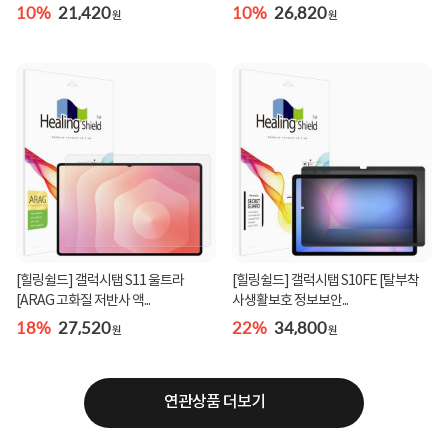
10%
21,420
10%
26,820
원
원
[힐링쉴드] 갤럭시탭 S11 울트라
[힐링쉴드] 갤럭시탭 S10FE [탈부착
[ARAG 고화질 저반사 액...
사생활보호 정보보안...
18%
27,520
22%
34,800
원
원
연관상품 더보기