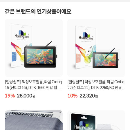
같은 브랜드의 인기상품이에요
[힐링쉴드] 액정보호필름, 와콤 Cintiq
[힐링쉴드] 액정보호필름, 와콤 Cintiq
16 (신티크 16), DTK-1660 전용 필름,
22 (신티크 22), DTK-2260/KO 전용
힐링쉴...
필름, 힐...
19%
28,000
10%
22,320
원
원