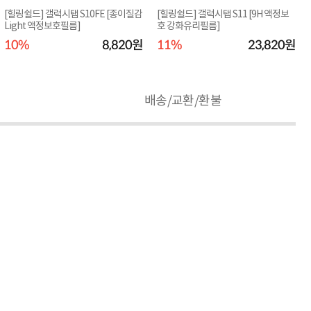
[힐링쉴드] 갤럭시탭 S10FE [종이질감
[힐링쉴드] 갤럭시탭 S11 [9H 액정보
Light 액정보호필름]
호 강화유리필름]
10%
8,820원
11%
23,820원
배송/교환/환불