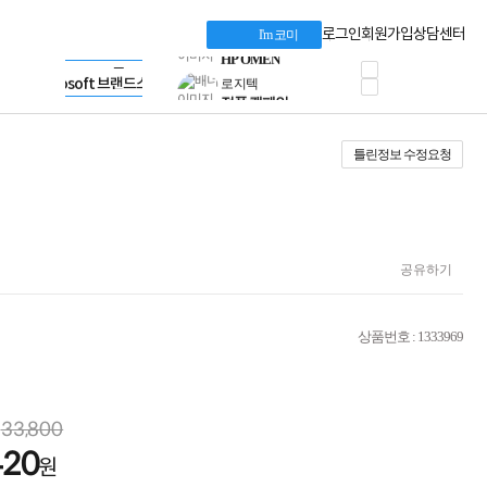
혜택 PACK
Dell 구매 찬스
Apple 기업전용관
로그인
회원가입
상담센터
I'm 코미
프로 에센셜
HP 브랜드스토어
타협 없는 게이밍
LG gram & 브랜드스토어
공식
HP OMEN
Microsoft 브랜드스토어
로지텍
AMD 브랜드스토어
정품 캠페인
Intel 브랜드스토어
틀린정보 수정요청
삼성 키보드&마우스
RAZER 브랜드스토어
10% 쿠폰 할인
Apple 기업전용관
케이블메이트 3분기
케이블 전설이 되다
야식까지 책임진다!
승리를 부르는 오멘
공유하기
ASUS ROG
20주년 한정판
AMD로 시작하는
상품번호 : 1333969
스마트 오피스환경
AI비즈니스 노트북
HP엘리트북/프로북
비즈니스 강자
33,800
HP 프로북 4
420
리뷰 Npay 증정
원
MSI 공유기