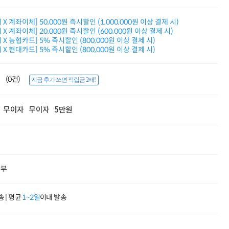
적립금 3% 페이백
시스코 스위칭허브
X 계좌이체] 50,000원 즉시할인 (1,000,000원 이상 결제 시)
누적 금액 별
X 계좌이체] 20,000원 즉시할인 (600,000원 이상 결제 시)
적립금 페이백!
X 농협카드] 5% 즉시할인 (800,000원 이상 결제 시)
Dell 구매왕
X 현대카드] 5% 즉시할인 (800,000원 이상 결제 시)
상품권 30만원
삼성모니터 여름맞이
특별 할인 이벤트
(0건)
지금 후기 쓰면 적립금 2배!
한단계 더 진화한
HAF II 500
무이자
무이자
5만원
AI 업무환경 완성
HP 워크스테이션
여름맞이 사은품
HP 프로데스크 4
모든 것을 하나로
HP올인원 단독특가
할부
네트워크 자재
혜택 PACK
Dell 구매 찬스
 | 평균
1~2일
이내 발송
프로 에센셜