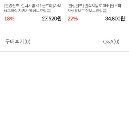
[힐링쉴드] 갤럭시탭 S11 울트라 [ARA
[힐링쉴드] 갤럭시탭 S10FE [탈부착
G 고화질 저반사 액정보호필름]
사생활보호 정보보안필름]
18%
27,520원
22%
34,800원
구매후기(
0
)
Q&A(
0
)