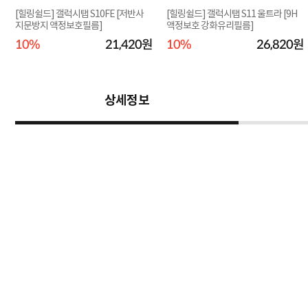
5
[힐링쉴드] 갤럭시탭 S10FE [저반사
[힐링쉴드] 갤럭시탭 S11 울트라 [9H
지문방지 액정보호필름]
액정보호 강화유리필름]
원
10%
21,420원
10%
26,820원
상세정보