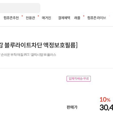
컴퓨존추천
전용관
매거진
결제혜택
래플
컴퓨존 라이브
이질감 블루라이트차단 액정보호필름]
 손쉬운 부착/재질:PET / 갤럭시탭 S8 플러스
업체직배송-무료
10
%
30,
판매가