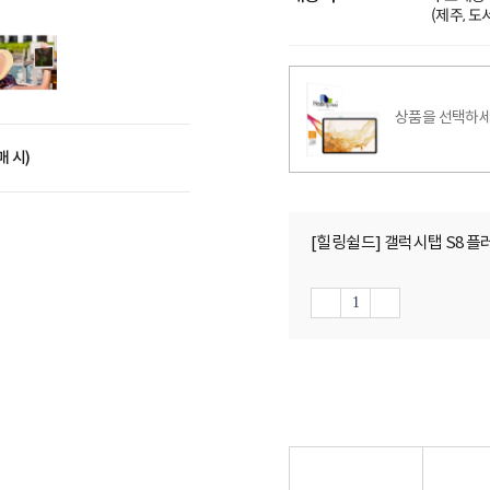
(제주, 
상품을 선택하세
매 시)
[힐링쉴드] 갤럭시탭 S8 