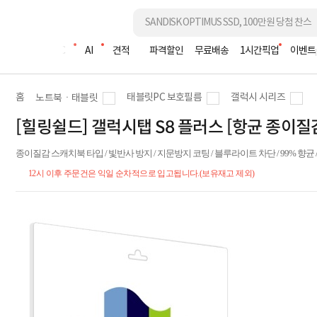
조립PC
AI
견적
파격할인
무료배송
1시간픽업
이벤트
홈
태블릿PC 보호필름
갤럭시 시리즈
노트북ㆍ태블릿
[힐링쉴드] 갤럭시탭 S8 플러스 [항균 종
종이질감 스캐치북 타입 / 빛반사 방지 / 지문방지 코팅 / 블루라이트 차단 / 99% 향균 /
12시 이후 주문건은 익일 순차적으로 입고됩니다.(보유재고 제외)