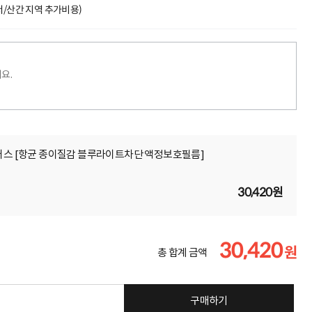
도서/산간 지역 추가비용)
요.
플러스 [항균 종이질감 블루라이트차단 액정보호필름]
30,420원
30,420
원
총 합계 금액
구매하기