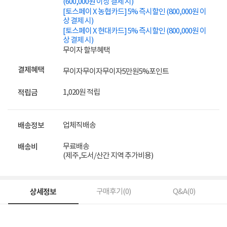
(600,000원 이상 결제 시)
[토스페이 X 농협카드] 5% 즉시할인 (800,000원 이
상 결제 시)
[토스페이 X 현대카드] 5% 즉시할인 (800,000원 이
상 결제 시)
무이자 할부혜택
결제혜택
무이자
무이자
무이자
5만원
5%
포인트
1,020원 적립
적립금
업체직배송
배송정보
무료배송
배송비
(제주,도서/산간 지역 추가비용)
상세정보
구매후기(
0
)
Q&A(
0
)