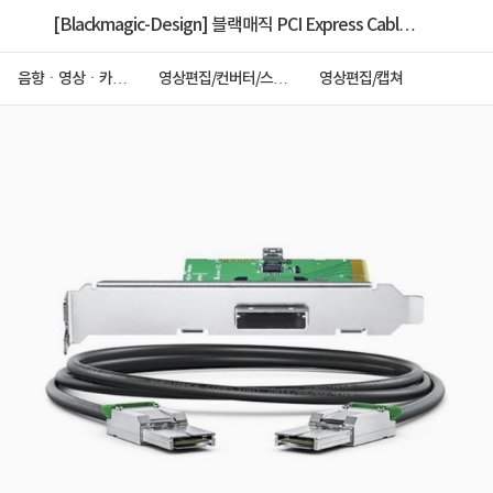
[Blackmagic-Design] 블랙매직 PCI Express Cable
Kit / 4K 캡처카드 케이블 키트
음향ㆍ영상ㆍ카메
영상편집/컨버터/스위
영상편집/캡쳐
라
처