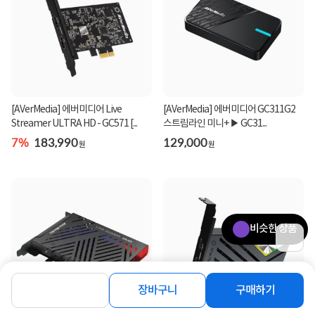
[AVerMedia] 에버미디어 Live
[AVerMedia] 에버미디어 GC311G2
Streamer ULTRA HD - GC571 [...
스트림라인 미니+ ▶ GC31...
7%
183,990
129,000
원
원
비슷한 상품
장바구니
구매하기