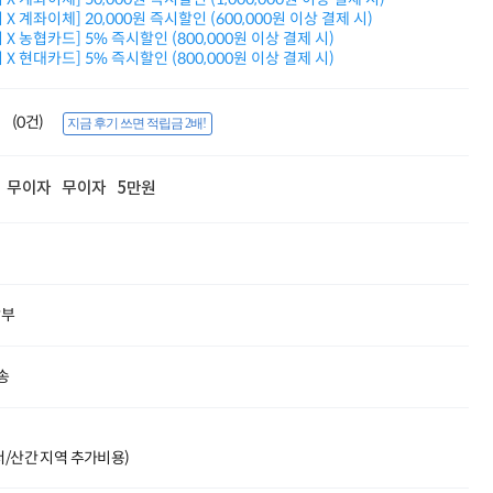
적립금 3% 페이백
X 계좌이체] 20,000원 즉시할인 (600,000원 이상 결제 시)
시스코 스위칭허브
X 농협카드] 5% 즉시할인 (800,000원 이상 결제 시)
X 현대카드] 5% 즉시할인 (800,000원 이상 결제 시)
누적 금액 별
적립금 페이백!
Dell 구매왕
(0건)
상품권 30만원
지금 후기 쓰면 적립금 2배!
삼성모니터 여름맞이
특별 할인 이벤트
무이자
무이자
5만원
한단계 더 진화한
HAF II 500
AI 업무환경 완성
HP 워크스테이션
여름맞이 사은품
HP 프로데스크 4
할부
모든 것을 하나로
HP올인원 단독특가
네트워크 자재
송
혜택 PACK
Dell 구매 찬스
프로 에센셜
도서/산간 지역 추가비용)