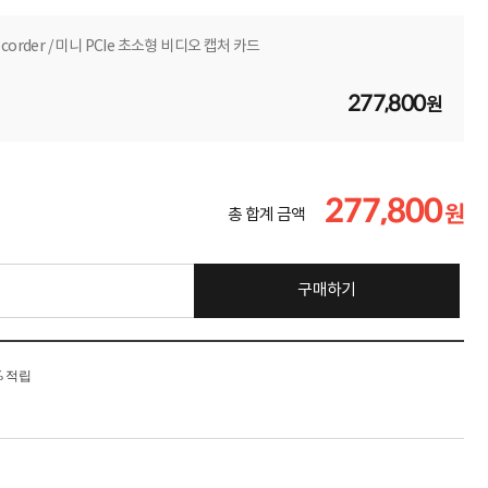
ecorder / 미니 PCIe 초소형 비디오 캡처 카드
277,800
원
277,800
원
총 합계 금액
구매하기
% 적립