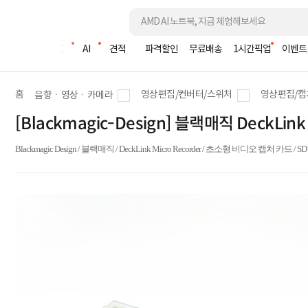
조립PC
AI
견적
파격할인
무료배송
1시간픽업
이벤트
홈
영상편집/컨버터/스위처
영상편집/캡
음향ㆍ영상ㆍ카메라
[Blackmagic-Design] 블랙매직 DeckLin
Blackmagic Design / 블랙매직 / DeckLink Micro Recorder / 초소형 비디오 캡처 카드 / 