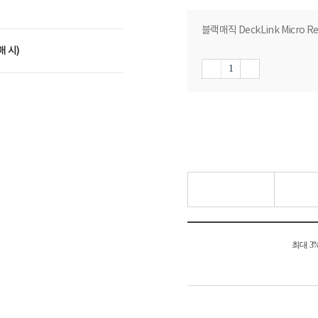
블랙매직 DeckLink Micro R
매 시)
최대 3