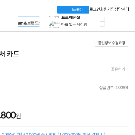
혜택 PACK
Dell 구매 찬스
Apple 기업전용관
로그인
회원가입
상담센터
I'm 코미
프로 에센셜
HP 브랜드스토어
타협 없는 게이밍
LG gram & 브랜드스토어
공식
HP OMEN
Microsoft 브랜드스토어
로지텍
AMD 브랜드스토어
정품 캠페인
Intel 브랜드스토어
틀린정보 수정요청
삼성 키보드&마우스
RAZER 브랜드스토어
10% 쿠폰 할인
Apple 기업전용관
캡처 카드
케이블메이트 3분기
케이블 전설이 되다
야식까지 책임진다!
공유하기
승리를 부르는 오멘
ASUS ROG
20주년 한정판
상품번호 : 1333991
AMD로 시작하는
스마트 오피스환경
AI비즈니스 노트북
HP엘리트북/프로북
,800
비즈니스 강자
원
HP 프로북 4
리뷰 Npay 증정
MSI 공유기
X 계좌이체] 50,000원 즉시할인 (1,000,000원 이상 결제 시)