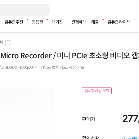
컴퓨존추천
전용관
매거진
결제혜택
래플
컴퓨존 라이브
쳐
k Micro Recorder / 미니 PCIe 초소형 비디오 
SD 및 HD 포맷 / 1080p30 / 미니 PCIe / 캡처카드 / 재생 카드
업체직배송-무료
277
판매가
할인혜택
[토스페이 