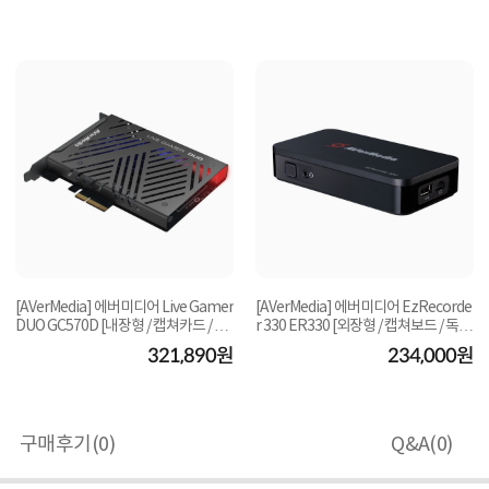
[AVerMedia] 에버미디어 Live Gamer
[AVerMedia] 에버미디어 EzRecorde
DUO GC570D [내장형 / 캡쳐카드 / 듀
r 330 ER330 [외장형 / 캡쳐보드 / 독립
얼입력 캡쳐...
사용가능] ...
321,890원
234,000원
구매후기(
0
)
Q&A(
0
)