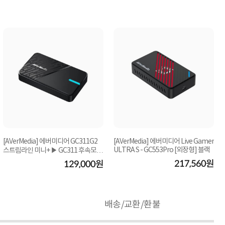
[AVerMedia] 에버미디어 GC311G2
[AVerMedia] 에버미디어 Live Gamer
ULTRA S - GC553Pro [외장형] 블랙
스트림라인 미니+ ▶ GC311 후속모델
◀
217,560원
129,000원
배송/교환/환불