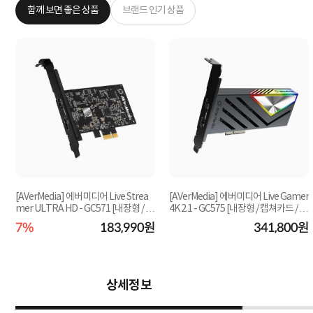
함께 보면 좋은 상품
브랜드 인기 상품
[AVerMedia] 에버미디어 Live Strea
[AVerMedia] 에버미디어 Live Gamer
mer ULTRA HD - GC571 [내장형 / 캡
4K 2.1 - GC575 [내장형 / 캡쳐카드 / 4k
원
쳐카드 / 4k@60...
@144패스...
7%
183,990원
341,800원
상세정보