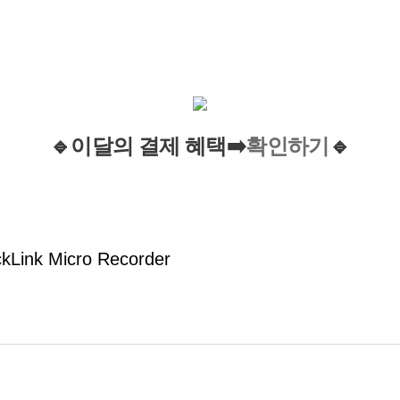
확인하기
🔹이
달
의
결제
혜택
➡️
🔹
kLink Micro Recorder