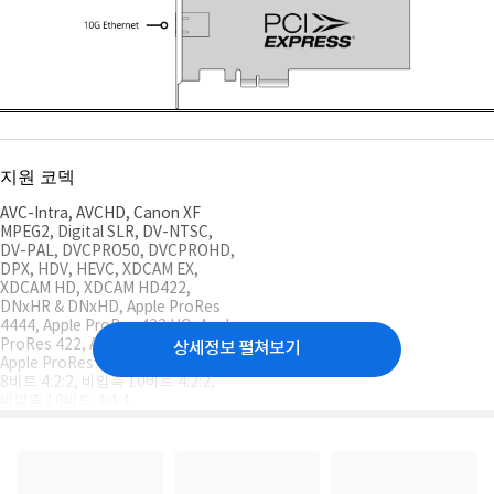
지원 코덱
AVC-Intra, AVCHD, Canon XF
MPEG2, Digital SLR, DV-NTSC,
DV-PAL, DVCPRO50, DVCPROHD,
DPX, HDV, HEVC, XDCAM EX,
XDCAM HD, XDCAM HD422,
DNxHR & DNxHD, Apple ProRes
4444, Apple ProRes 422 HQ, Apple
ProRes 422, Apple ProRes LT,
상세정보 펼쳐보기
Apple ProRes 422 Proxy, 비압축
8비트 4:2:2, 비압축 10비트 4:2:2,
비압축 10비트 4:4:4.
소프트웨어