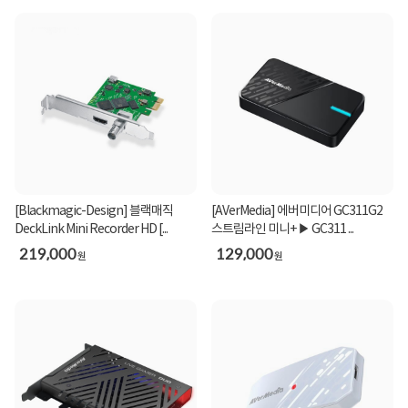
Adobe Premiere Pro
Adobe After Effects
Avid Media Composer
Avid Pro Tools
Steinberg Cubase
Steinberg Nuendo
[Blackmagic-Design] 블랙매직
[AVerMedia] 에버미디어 GC311G2
DeckLink Mini Recorder HD [...
스트림라인 미니+ ▶ GC311 ...
Adobe Photoshop
219,000
129,000
원
원
다른 지원 어플리케이션:
The Foundry Nuke, Grass Valley Edius, Sony Catalyst Production Suite,
Tools On Air Just: Play & Live & In, Softron MovieRecorder & MReplay,
Adobe Flash Media Live Encoder, Telestream Wirecast, Resolume
Arena, Magix Vegas Pro & Movie Edit Pro Premium, Corel VideoStudio
Pro, CyberLink PowerDirector, Vidblaster X & Studio & Broadcast,
Uniplay One & CG, CasparCG Server, Magicsoft CG, Xsplit Broadcaster,
Imagine Communications Velocity & InfoCaster, DevTek Easy Media
Suite, Metus Ingest, Boinx Software MimoLive, Cinegy Capture Pro,