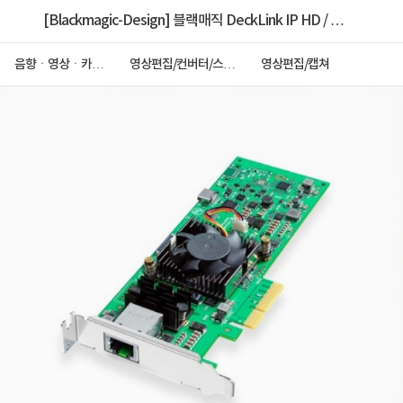
[Blackmagic-Design] 블랙매직 DeckLink IP HD / 이
더넷 2채널 IP 방송 시스템 캡처/재생 카드
음향ㆍ영상ㆍ카메
영상편집/컨버터/스위
영상편집/캡쳐
라
처