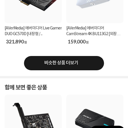
vMix Live, Renewed Vision ProPresenter, Ventuz Director, Class X
Liveboard & Coral CG, Glookast Capturer, Open Broadcaster Software
Studio, Nautilus NEMO3D, Burst Video WebClip2Go & [REC]Marker,
Zoom.
서드파티 애플리케이션은 지원 방식이 다를 수 있으므로 해당 소프트웨어 공급
업체에 문의하세요.
[AVerMedia] 에버미디어 Live Gamer
[AVerMedia] 에버미디어
DUO GC570D [내장형 / ...
CamStream 4K BU113G2 [외장형 /
캡...
321,890
159,000
원
원
비디오 표준
SD 비디오 표준
오디오 샘플링
525i59.94 NTSC, 625i50 PAL
TV 표준 샘플 레이트(48 kHz/24
비슷한 상품 더보기
비트).
HD 비디오 표준
720p50, 720p59.94, 720p60
색 정밀도
1080i50, 1080i59.94, 1080i60
최대 1080p30의 모든 모드에서
1080p23.98, 1080p24, 1080p25,
8/10/12비트 RGB 4:4:4 지원. 모든
함께 보면 좋은 상품
1080p29.97, 1080p30, 1080p50,
모드에서 8/10 비트 YUV 4:2:2 지원.
1080p59.94, 1080p60
색공간
REC 601, REC 709, REC 2020
IP 비디오 규격