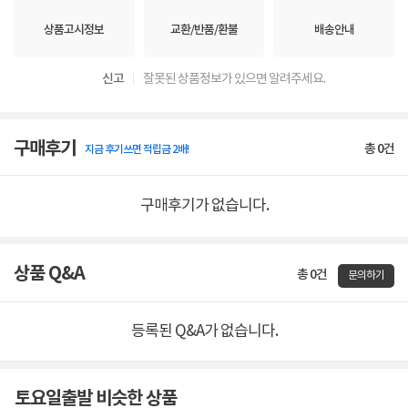
포함된 소프트웨어
설치
상품고시정보
교환/반품/환불
배송안내
Mac OS/Windows용 Media
Mac OS, Windows, Linux의 4/8 레인
Express, Disk Speed Test,
PCI Express 슬롯과 호환하는 2세대
LiveKey, Blackmagic Desktop
PCI Express 4 레인. Mac OS
신고
잘못된 상품정보가 있으면 알려주세요.
Video Utility, Blackmagic 드라이버.
시스템의 경우, PCI Express 슬롯을
Linux용 Media Express,
지원하는 Mac Pro 컴퓨터가
Blackmagic Desktop Video Utility,
요구됩니다. 동작 환경에 대한 자세한
Blackmagic 드라이버.
내용은 고객 지원 페이지에서
구매후기
총
0
건
확인하세요.
지금 후기쓰면 적립금 2배!
내부 소프트웨어 업그레이드
소프트웨어 드라이버에 펌웨어 내장.
시스템 가동 시 또는 소프트웨어
업데이트 프로그램에 의해 로딩됨.
구매후기가 없습니다.
상품 Q&A
소프트웨어 애플리케이션
총 0건
문의하기
등록된 Q&A가 없습니다.
DaVinci Resolve
Fusion
Final Cut Pro
토요일출발 비슷한 상품