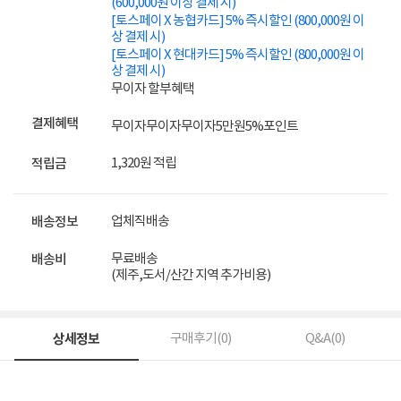
(600,000원 이상 결제 시)
[토스페이 X 농협카드] 5% 즉시할인 (800,000원 이
상 결제 시)
[토스페이 X 현대카드] 5% 즉시할인 (800,000원 이
상 결제 시)
무이자 할부혜택
결제혜택
무이자
무이자
무이자
5만원
5%
포인트
1,320원 적립
적립금
업체직배송
배송정보
무료배송
배송비
(제주,도서/산간 지역 추가비용)
상세정보
구매후기(
0
)
Q&A(
0
)