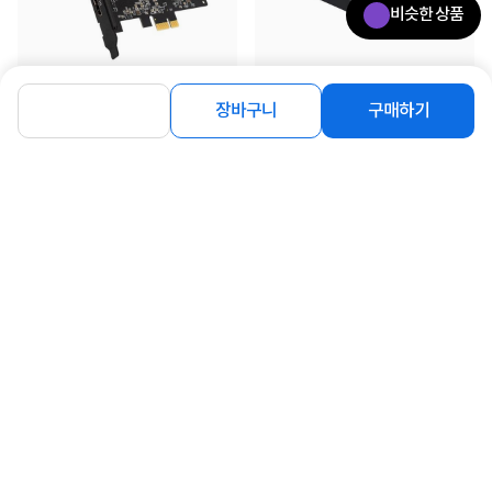
비슷한 상품
SMPTE 2110-20(비압축 비디오)
PTP(정밀 시각 프로토콜)
IGMP v2/v3
IEEE 1588-2008 (PTP v2)
ST 2059-1
SMPTE 2110-21(트래픽 성형)
ST 2059-2
송신측: 협대역
수신측: 협대역, 광대역 동기, 비동기
NMOS IS-04 발견 및 등록
장바구니
구매하기
[AVerMedia] 에버미디어 Live
[AVerMedia] 에버미디어 GC311G2
v1.3.2
SMPTE 2110-30(PCM)
Streamer ULTRA HD - GC571 [...
스트림라인 미니+ ▶ GC31...
mDNS/DNS-SD를 통한 P2P
오디오 적합성 레벨: 레벨 C
7%
183,990
129,000
NMOS IS-05 연결 관리
원
원
SMPTE 2110-40(보조 데이터)
v1.1.2
전체 SMPTE 보조 데이터 스트림에
접속 가능. RP 188/SMPTE 12M-2,
NMOS BCP-002-01
폐쇄 자막, HDR 고정 데이터 포함.
자연적 그룹화
NMOS BCP-004-01
수신기 성능
프로세싱
색공간 전환
실시간 효과
하드웨어 기반의 실시간 전환
DaVinci Resolve, Final Cut Pro의
내부 효과 지원. Adobe Premiere Pro
CC의 머큐리 플레이백 엔진 효과 지원.
[AVerMedia] 에버미디어 Live Gamer
[AVerMedia] 에버미디어 Live Gamer
Avid Media Composer™ 내부 효과.
DUO GC570D [내장형 /...
4K 2.1 - GC575 [내장...