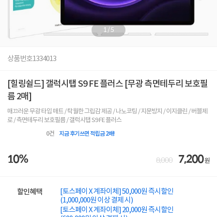
1
/
5
상품번호
1334013
[힐링쉴드] 갤럭시탭 S9 FE 플러스 [무광 측면테두리 보호필
름 2매]
매끄러운 무광 타입 매트 / 탁월한 그립감 제공 / 나노코팅 / 지문방지 / 이지클린 / 버블제
로 / 측면테두리 보호필름 / 갤럭시탭 S9 FE 플러스
0
건
지금 후기쓰면 적립금 2배!
10%
7,200
8,000
원
[토스페이 X 계좌이체] 50,000원 즉시할인
할인혜택
(1,000,000원 이상 결제 시)
[토스페이 X 계좌이체] 20,000원 즉시할인