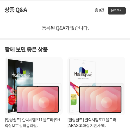
상품 Q&A
총 0건
문의하기
등록된 Q&A가 없습니다.
함께 보면 좋은 상품
[힐링쉴드] 갤럭시탭 S11 울트라 [9H
[힐링쉴드] 갤럭시탭 S11 울트라
액정보호 강화유리필...
[ARAG 고화질 저반사 액...