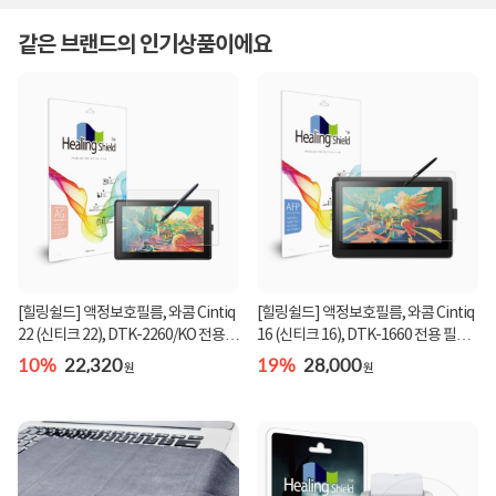
같은 브랜드의 인기상품이에요
[힐링쉴드] 액정보호필름, 와콤 Cintiq
[힐링쉴드] 액정보호필름, 와콤 Cintiq
22 (신티크 22), DTK-2260/KO 전용
16 (신티크 16), DTK-1660 전용 필름,
필름, 힐...
힐링쉴...
10%
22,320
19%
28,000
원
원