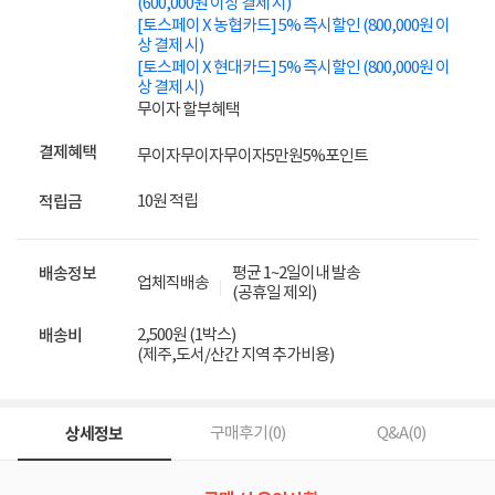
(600,000원 이상 결제 시)
[토스페이 X 농협카드] 5% 즉시할인 (800,000원 이
상 결제 시)
[토스페이 X 현대카드] 5% 즉시할인 (800,000원 이
상 결제 시)
무이자 할부혜택
결제혜택
무이자
무이자
무이자
5만원
5%
포인트
10원 적립
적립금
평균 1~2일이내 발송
배송정보
업체직배송
(공휴일 제외)
2,500원 (1박스)
배송비
(제주,도서/산간 지역 추가비용)
상세정보
구매후기(
0
)
Q&A(
0
)