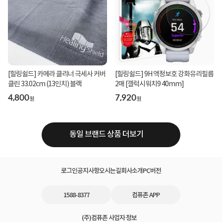
[힐링쉴드] 카메라 클리너 극세사 커버
[힐링쉴드] 9H 액정보호 강화유리필름
클린 33.02cm (13인치) 블랙
2매 [갤럭시워치9 40mm]
4,800
7,920
원
원
동일 브랜드 상품 더보기
로그인
공지사항
오시는길
회사소개
PC버전
1588-8377
컴퓨존 APP
(주)컴퓨존 사업자 정보