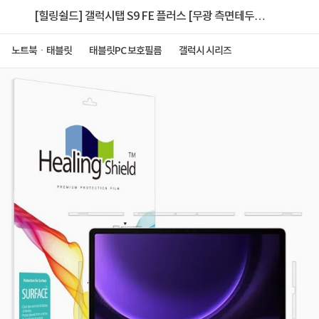
[힐링쉴드] 갤럭시탭 S9 FE 플러스 [무광 측면테두리
보호필름 2매]
노트북ㆍ태블릿
태블릿PC 보호필름
갤럭시 시리즈