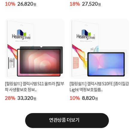
10%
26,820
18%
27,520
원
원
[힐링쉴드] 갤럭시탭 S11 울트라 [탈부
[힐링쉴드] 갤럭시탭 S10FE [종이질감
착 사생활보호 정보...
Light 액정보호필름...
28%
33,320
10%
8,820
원
원
연관상품 더보기