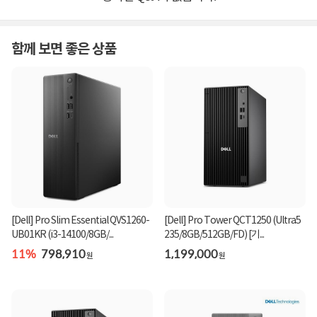
함께 보면 좋은 상품
[Dell] Pro Slim Essential QVS1260-
[Dell] Pro Tower QCT1250 (Ultra5
UB01KR (i3-14100/8GB/...
235/8GB/512GB/FD) [기...
11%
798,910
1,199,000
원
원