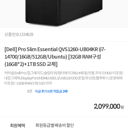
상품번호
1334029
[Dell] Pro Slim Essential QVS1260-UB04KR (i7-
14700/16GB/512GB/Ubuntu) [32GB RAM구성
(16GB*2)+1TB SSD 교체]
커머셜/Dell Pro/업그레이드/슬림타워/랩터레이크R(14세대)/인텔 코어 i7/HDD 미포함/
내장그래픽/DisplayPort/HDMI/USB3.2/USB2.0/ODD포함/무선랜/블루투스/운영체제
미포함/~32GB RAM/1TB SSD 이하
5
건
지금 후기쓰면 적립금 2배!
2,099,000
원
회원등급별 배송비 할인
회원혜택