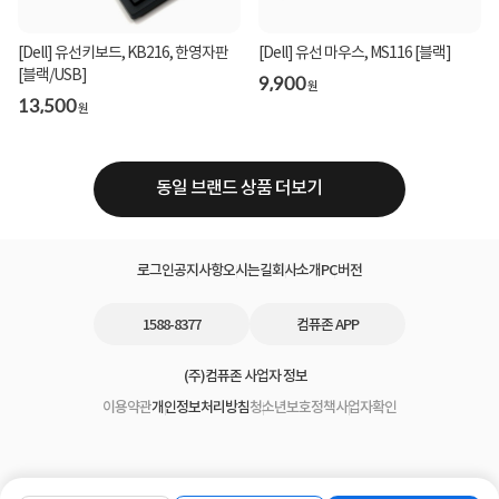
[Dell] 유선키보드, KB216, 한영자판
[Dell] 유선 마우스, MS116 [블랙]
[블랙/USB]
9,900
원
13,500
원
동일 브랜드 상품 더보기
로그인
공지사항
오시는길
회사소개
PC버전
1588-8377
컴퓨존 APP
(주)컴퓨존 사업자 정보
이용약관
개인정보처리방침
청소년보호정책
사업자확인