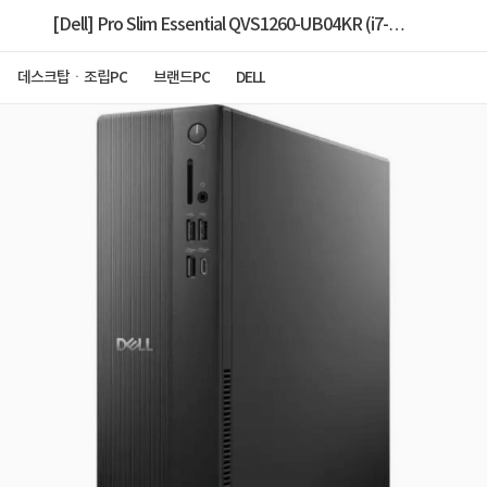
[Dell] Pro Slim Essential QVS1260-UB04KR (i7-
14700/16GB/512GB/Ubuntu) [32GB RAM구성
데스크탑ㆍ조립PC
브랜드PC
DELL
(16GB*2)+1TB SSD 교체]