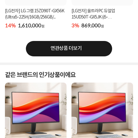
[LG전자] LG 그램 15ZD90T-GX56K
[LG전자] 울트라PC 듀얼업
(Ultra5-225H/16GB/256GB/...
15UD50T-GX5JK (i5-
1334U/8GB/25...
14%
1,610,000
3%
869,000
원
원
연관상품 더보기
같은 브랜드의 인기상품이에요