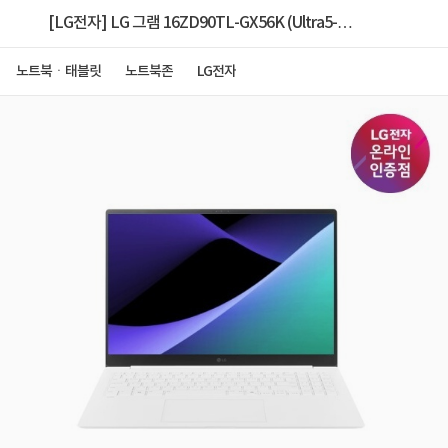
[LG전자] LG 그램 16ZD90TL-GX56K (Ultra5-
226V/16GB/256GB/FD/Copilot+ PC) [256GB SSD
노트북ㆍ태블릿
노트북존
LG전자
추가 + Win11Pro DSP 설치]