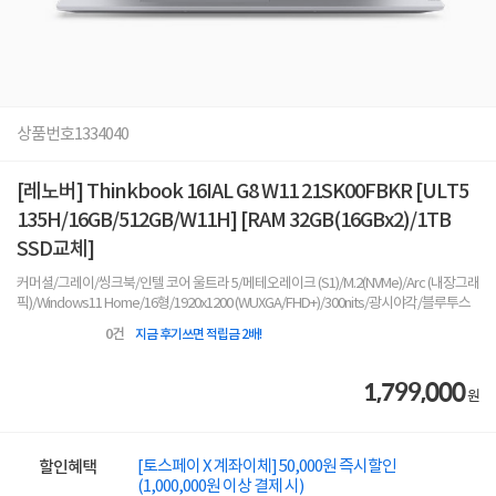
상품번호
1334040
[레노버] Thinkbook 16IAL G8 W11 21SK00FBKR [ULT5
135H/16GB/512GB/W11H] [RAM 32GB(16GBx2)/1TB
SSD교체]
커머셜/그레이/씽크북/인텔 코어 울트라 5/메테오레이크 (S1)/M.2(NVMe)/Arc (내장그래
픽)/Windows11 Home/16형/1920x1200 (WUXGA/FHD+)/300nits/광시야각/블루투스
0
건
지금 후기쓰면 적립금 2배!
1,799,000
원
[토스페이 X 계좌이체] 50,000원 즉시할인
할인혜택
(1,000,000원 이상 결제 시)