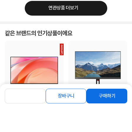
연관상품 더보기
같은 브랜드의 인기상품이에요
장바구니
구매하기
[레노버] L27-4C FHD 144Hz IPS패널
[레노버] ThinkVision S24i-30
[무결점] [A/S 3년] ▶ L27i-4A 후속 모
63DEKAR3WW ▶ S24e-20 후속 모
델 ◀
델 ◀
159,000
105,000
원
원