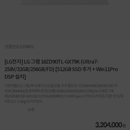
상품번호
1334052
[LG전자] LG 그램 16ZD90TL-GX79K (Ultra7-
258V/32GB/256GB/FD) [512GB SSD 추가 + Win11Pro
DSP 설치]
기본제품/LG 그램/루나레이크 (S2)/인텔 코어 울트라 7/32GB RAM/256GB SSD 이
하/M.2(NVMe)/운영체제미포함/16형/2560x1600 (WQXGA/2.5K)/Arc (내장그래
픽)/HDMI/USB 4.0/USB 3.2/THUNDERBOLT/USBType-C/키보드라이트/지문 인식/화
이트/1.1~1.5kg/숫자키보드
11
건
3,204,000
원