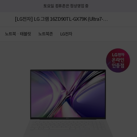
토요일 컴퓨존은 정상영업 중
[LG전자] LG 그램 16ZD90TL-GX79K (Ultra7-
258V/32GB/256GB/FD) [512GB SSD 추가 +
노트북ㆍ태블릿
노트북존
LG전자
Win11Pro DSP 설치]