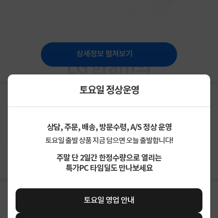
상세정보 펼쳐보기
토요일 정상운영
상담, 주문, 배송, 방문수령, A/S 정상 운영
상품고시정보
교환/반품/환불
배송안내
토요일 출발 상품 지금 담으면 오늘 출발합니다!
주말 단 2일간 한정수량으로 열리는
신고
잘못된 상품정보가 있으면 알려주세요.
특가PC 타임딜도 만나보세요
구매후기
총
11
건
지금 후기쓰면 적립금 2배!
토요일 영업 안내