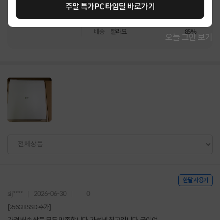
주말 특가PC 타임딜 바로가기
4.8
상품
만족해요
85%
가격
합리적이에요
85%
배송
빨라요
85%
오늘 그만 보기
한달 사용기
sij****
2026-06-30
0
[256GB SSD 추가]