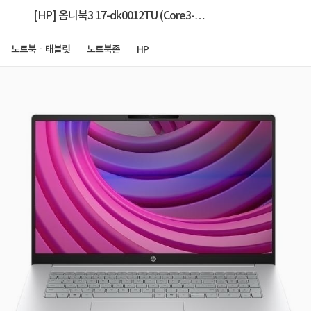
[HP] 옴니북3 17-dk0012TU (Core3-
100U/8GB/512GB/FD) [RAM 16GB(8G*2) 교체
노트북ㆍ태블릿
노트북존
HP
+Win11 Pro 설치]