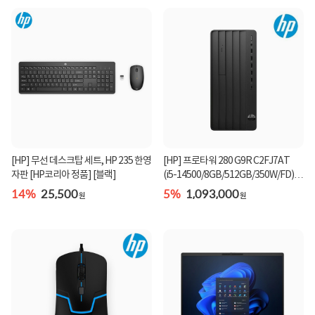
[HP] 무선 데스크탑 세트, HP 235 한영
[HP] 프로타워 280 G9R C2FJ7AT
자판 [HP코리아 정품] [블랙]
(i5-14500/8GB/512GB/350W/FD)
[기본제품]★오직 컴...
14%
25,500
5%
1,093,000
원
원