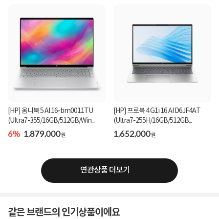
[HP] 옴니북 5 AI 16-bm0011TU
[HP] 프로북 4 G1i 16 AI D6JF4AT
(Ultra7-355/16GB/512GB/Win...
(Ultra7-255H/16GB/512GB...
6%
1,879,000
1,652,000
원
원
연관상품 더보기
같은 브랜드의 인기상품이에요