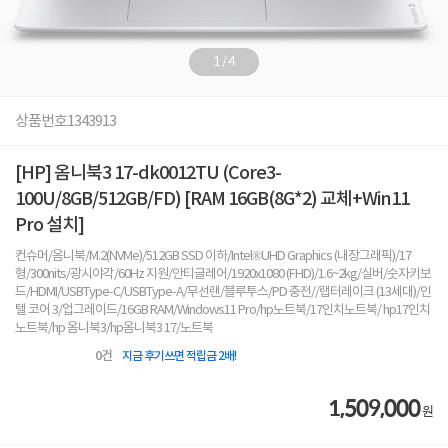
1
/
4
상품번호
1343913
[HP] 옴니북3 17-dk0012TU (Core3-
100U/8GB/512GB/FD) [RAM 16GB(8G*2) 교체+Win11
Pro 설치]
컨슈머/옴니북/M.2(NVMe)/512GB SSD 이하/Intel®UHD Graphics (내장그래픽)/17
형/300nits/광시야각/60Hz 지원/안티글레어/1920x1080 (FHD)/1.6~2kg/실버/숫자키보
드/HDMI/USBType-C/USBType-A/무선랜/블루투스/PD 충전//랩터레이크 (13세대)/인
텔 코어 3/업그레이드/16GB RAM/Windows11 Pro/hp노트북/17인치노트북/ hp17인치
노트북/hp 옴니북3/hp옴니북3 17/노트북
0
건
지금 후기쓰면 적립금 2배!
1,509,000
원