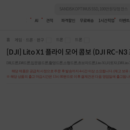
조립PC
AI
견적
파격할인
무료배송
1시간픽업
이벤트
홈
드론
드론
게임ㆍ드론ㆍ완구
[DJI] Lito X1 플라이 모어 콤보 (DJI RC
DJI,드론,DJI드론,입문용드론,촬영드론,소형드론,초보자드론,Lito X1,리토X1,DJI Lito 
해당 제품은 공급처 사정으로 주문 후 발송까지 4시간 이상 소요됩니다. (재고 보유 
※ 해당 상품의 출고 마감시간은 13시 00분으로 이후 결제건은 다음 영업일에 출고됩니