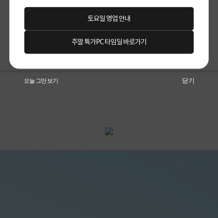
토요일 영업 안내
주말 특가PC 타임딜 바로가기
구매후기(
0
)
Q&A(
0
)
닫기
오늘 그만 보기