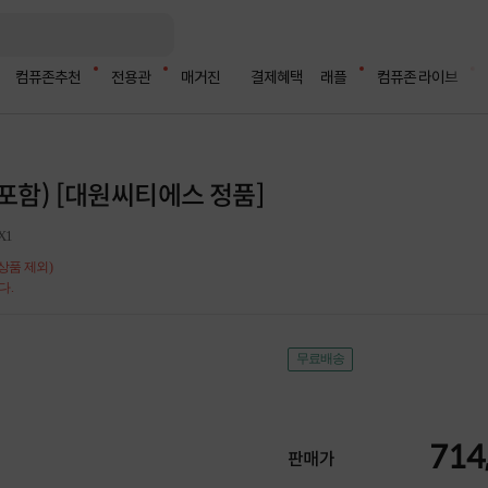
컴퓨존추천
전용관
매거진
결제혜택
래플
컴퓨존 라이브
-N3 포함) [대원씨티에스 정품]
X1
상품 제외)
다.
무료배송
714
판매가