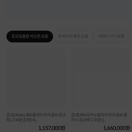
토요일출발 비슷한 상품
함께 보면 좋은 상품
브랜드 인기 상품
[DJI] Avata 360 플라이 모어 콤보 (DJI
[DJI] Mini 5 Pro 플라이 모어 콤보 플
RC 2 포함) [대원씨...
러스 (DJI RC2 포함) [...
원
1,157,000원
1,660,000원