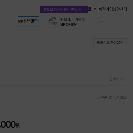
혜택 PACK
Dell 구매 찬스
Apple 기업전용관
로그인
회원가입
상담센터
토요일 컴퓨존 정상 영업 중
프로 에센셜
HP 브랜드스토어
타협 없는 게이밍
LG gram & 브랜드스토어
공식
HP OMEN
Microsoft 브랜드스토어
로지텍
AMD 브랜드스토어
정품 캠페인
Intel 브랜드스토어
틀린정보 수정요청
삼성 키보드&마우스
RAZER 브랜드스토어
10% 쿠폰 할인
Apple 기업전용관
케이블메이트 3분기
케이블 전설이 되다
야식까지 책임진다!
승리를 부르는 오멘
ASUS ROG
공유하기
20주년 한정판
AMD로 시작하는
스마트 오피스환경
상품번호 : 1343926
AI비즈니스 노트북
HP엘리트북/프로북
비즈니스 강자
HP 프로북 4
,000
원
리뷰 Npay 증정
MSI 공유기