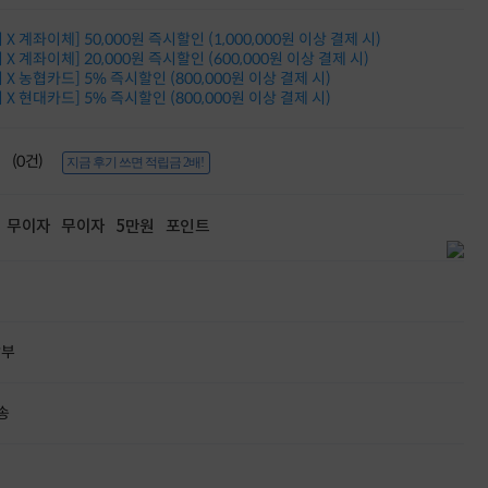
적립금 3% 페이백
시스코 스위칭허브
X 계좌이체] 50,000원 즉시할인 (1,000,000원 이상 결제 시)
X 계좌이체] 20,000원 즉시할인 (600,000원 이상 결제 시)
누적 금액 별
X 농협카드] 5% 즉시할인 (800,000원 이상 결제 시)
적립금 페이백!
X 현대카드] 5% 즉시할인 (800,000원 이상 결제 시)
Dell 구매왕
상품권 30만원
삼성모니터 여름맞이
(0건)
지금 후기 쓰면 적립금 2배!
특별 할인 이벤트
한단계 더 진화한
HAF II 500
무이자
무이자
5만원
포인트
AI 업무환경 완성
HP 워크스테이션
여름맞이 사은품
HP 프로데스크 4
모든 것을 하나로
HP올인원 단독특가
할부
네트워크 자재
혜택 PACK
Dell 구매 찬스
송
프로 에센셜