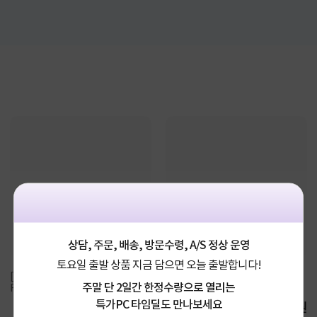
상담, 주문, 배송, 방문수령, A/S 정상 운영
토요일 출발 상품 지금 담으면 오늘 출발합니다!
[DJI] Mini 5 Pro 플라이 모어 콤보 (DJI
[DJI] Mavic 4 Pro 512GB 크리에이터
주말 단 2일간 한정수량으로 열리는
RC2 포함) [대원씨...
콤보 (DJI RC Pro 2 포...
특가PC 타임딜도 만나보세요
1,510,000원
4,225,000원