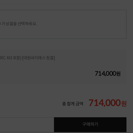
추가 상품을 선택하세요.
JI RC-N3 포함) [대원씨티에스 정품]
714,000
원
714,000
원
총 합계 금액
구매하기