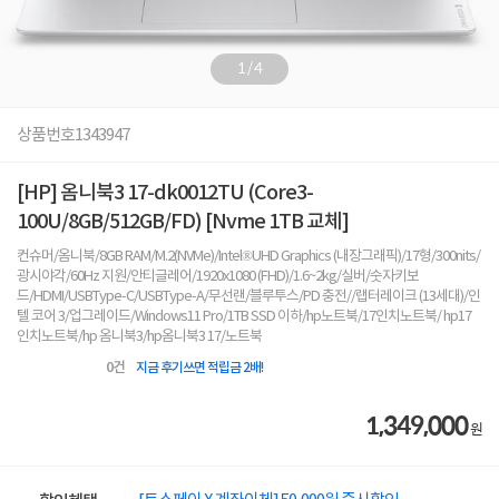
1
/
4
상품번호
1343947
[HP] 옴니북3 17-dk0012TU (Core3-
100U/8GB/512GB/FD) [Nvme 1TB 교체]
컨슈머/옴니북/8GB RAM/M.2(NVMe)/Intel®UHD Graphics (내장그래픽)/17형/300nits/
광시야각/60Hz 지원/안티글레어/1920x1080 (FHD)/1.6~2kg/실버/숫자키보
드/HDMI/USBType-C/USBType-A/무선랜/블루투스/PD 충전//랩터레이크 (13세대)/인
텔 코어 3/업그레이드/Windows11 Pro/1TB SSD 이하/hp노트북/17인치노트북/ hp17
인치노트북/hp 옴니북3/hp옴니북3 17/노트북
0
건
지금 후기쓰면 적립금 2배!
1,349,000
원