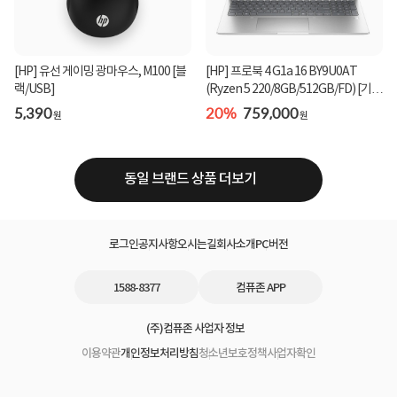
[HP] 유선 게이밍 광마우스, M100 [블
[HP] 프로북 4 G1a 16 BY9U0AT
랙/USB]
(Ryzen 5 220/8GB/512GB/FD) [기본
제품]★컴퓨존 단독...
5,390
20%
759,000
원
원
동일 브랜드 상품 더보기
로그인
공지사항
오시는길
회사소개
PC버전
1588-8377
컴퓨존 APP
(주)컴퓨존 사업자 정보
이용약관
개인정보처리방침
청소년보호정책
사업자확인