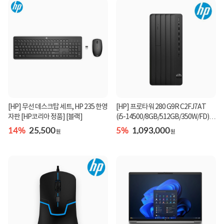
[HP] 무선 데스크탑 세트, HP 235 한영
[HP] 프로타워 280 G9R C2FJ7AT
자판 [HP코리아 정품] [블랙]
(i5-14500/8GB/512GB/350W/FD)
[기본제품]★오직 컴...
14%
25,500
5%
1,093,000
원
원