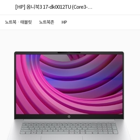
[HP] 옴니북3 17-dk0012TU (Core3-
100U/8GB/512GB/FD) [Nvme 1TB 교체]
노트북ㆍ태블릿
노트북존
HP