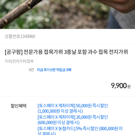
상품번호
1343960
[공구팜] 전문가용 접목가위 3종날 포함 과수 접목 전지가위
가위/전지가위/접목
0
건
지금 후기쓰면 적립금 2배!
9,900
원
[토스페이 X 계좌이체] 50,000원 즉시할인
할인혜택
(1,000,000원 이상 결제 시)
[토스페이 X 계좌이체] 20,000원 즉시할인
(600,000원 이상 결제 시)
[토스페이 X 농협카드] 5% 즉시할인 (800,000원 이
상 결제 시)