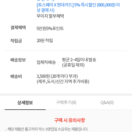
[토스페이 X 현대카드] 5% 즉시할인 (800,000원 이
상 결제 시)
무이자 할부혜택
결제혜택
5만원
5%
포인트
20원 적립
적립금
평균 2~4일이내 발송
배송정보
업체직배송
(공휴일 제외)
3,500원 (20개 마다 부과)
배송비
(제주,도서/산간 지역 추가비용)
상세정보
구매후기(
0
)
Q&A(
0
)
구매 시 유의사항
해당 제품은 출고까지 약 1~3영업일 소요되는 제품입니다.