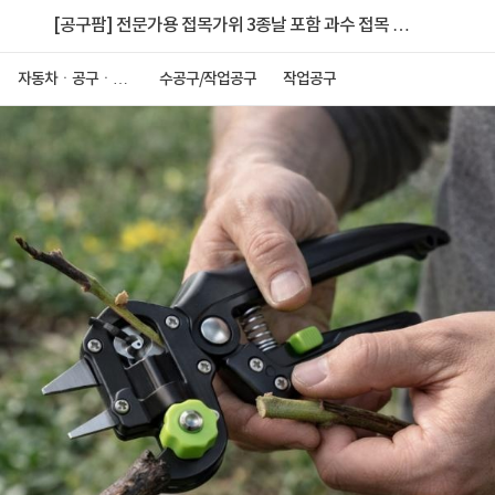
[공구팜] 전문가용 접목가위 3종날 포함 과수 접목 전
지가위
자동차ㆍ공구ㆍ안
수공구/작업공구
작업공구
전