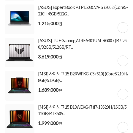
[ASUS] ExpertBook P1 P1503CVA-S72002 (Core5-
210H/8GB/512G...
구매 시 유의사항
1,215,000
원
해당 제품은 12시 주문건까지 14시 입고 발송 되며 15시 30분 주문건까지 5시 입고 발
송됩니다. (업그레이드 제품은 당일 발송 여부 확인 필요)
업그레이드 상품은 주문 후 2~6시간이 소요되며 15시 이후 주문건은 익일 발송됩니다.
[ASUS] TUF Gaming A14 FA401UM-RG007 (R7-26
요청에 의한 새상품을 개봉하여 제작하는 상품으로 주문취소, 변심반품이 불가합니다.
0/32GB/512GB/RT...
장착된 부품은 해당 제조사에서 A/S 가능합니다 (예: 추가 SSD 불량 시 해당 SSD 제조
사)
3,619,000
원
기본제품과 추가 또는 교체되는 제품의 스펙 정보를 확인 후 주문 바랍니다.
[MSI] 사이보그 15 B2RWFKG-C5 (610) (Core5 210H/
8GB/512GB/...
상세정보를
확대
해서 볼 수 있습니다.
1,689,000
원
[MSI] 사이보그 15 B13WEKG-i7 (i7-13620H/16GB/5
12GB/RTX505...
1,999,000
원