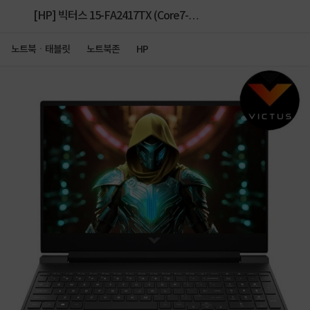
[HP] 빅터스 15-FA2417TX (Core7-
240H/16GB/512GB/RTX5060/FD) [1TB(SSD) 교
노트북ㆍ태블릿
노트북존
HP
체]