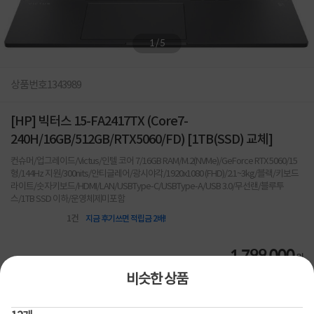
1
/
5
상품번호
1343989
[HP] 빅터스 15-FA2417TX (Core7-
240H/16GB/512GB/RTX5060/FD) [1TB(SSD) 교체]
컨슈머/업그레이드/Victus/인텔 코어 7/16GB RAM/M.2(NVMe)/GeForce RTX 5060/15
형/144Hz 지원/300nits/안티글레어/광시야각/1920x1080 (FHD)/2.1~3kg/블랙/키보드
라이트/숫자키보드/HDMI/LAN/USBType-C/USBType-A/USB 3.0/무선랜/블루투
스/1TB SSD 이하/운영체제미포함
1
건
지금 후기쓰면 적립금 2배!
1,799,000
원
비슷한 상품
[토스페이 X 계좌이체] 50,000원 즉시할인
할인혜택