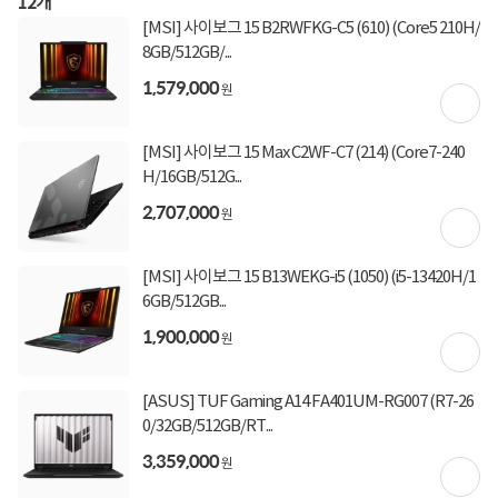
(1,000,000원 이상 결제 시)
12
개
[국민카드] 50,000원 즉시할인 (1,000,000원 이상
[MSI] 사이보그 15 B2RWFKG-C5 (610) (Core5 210H/
결제 시)
8GB/512GB/...
[토스페이 X 농협카드] 5% 즉시할인 (800,000원 이
1,579,000
상 결제 시)
원
[토스페이 X 현대카드] 5% 즉시할인 (800,000원 이
상 결제 시)
무이자 할부혜택
[MSI] 사이보그 15 Max C2WF-C7 (214) (Core7-240
H/16GB/512G...
결제혜택
무이자
무이자
무이자
5만원
5%
2,707,000
원
3,600원 적립
적립금
[MSI] 사이보그 15 B13WEKG-i5 (1050) (i5-13420H/1
미정
입고일
6GB/512GB...
1,900,000
원
배송정보
오늘 출발
빠른배송 방법
[ASUS] TUF Gaming A14 FA401UM-RG007 (R7-26
무료배송
배송비
0/32GB/512GB/RT...
3,359,000
원
상세정보
구매후기(
1
)
Q&A(
0
)